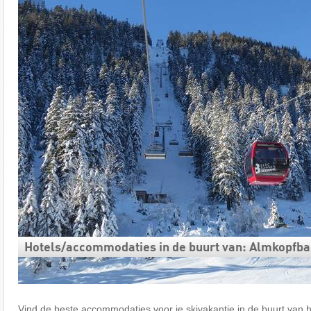
Hotels/accommodaties in de buurt van: Almkopfba
Vind de beste accommodaties voor je skivakantie in de buurt van he