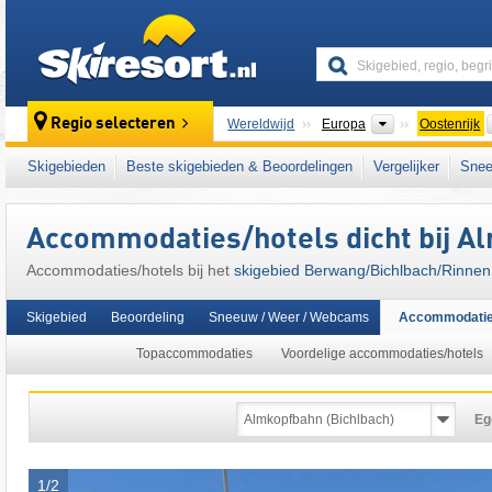
skiresort
Continenten
Regio selecteren
Wereldwijd
Europa
Oostenrijk
Dit skigebied ligt ook in:
Zwischentoren
,
Zug
Skigebieden
Beste skigebieden & Beoordelingen
Vergelijker
Snee
noordelijke deel van de oostelijke Alpen
,
het
West-Europa
,
Midden-Europa
,
Europese Un
Accommodaties/hotels dicht bij A
Accommodaties/hotels bij het
skigebied Berwang/​Bichlbach/​Rinnen
Skigebied
Beoordeling
Sneeuw / Weer / Webcams
Accommodati
Topaccommodaties
Voordelige accommodaties/hotels
Eg
1/2