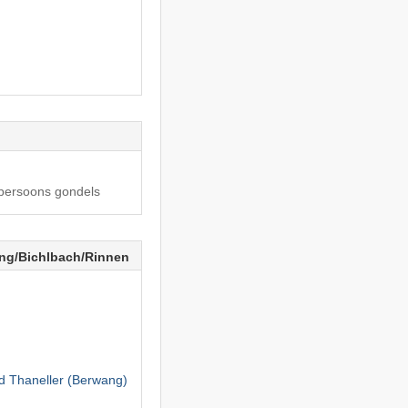
-persoons gondels
g/​Bichlbach/​Rinnen
nd Thaneller (Berwang)