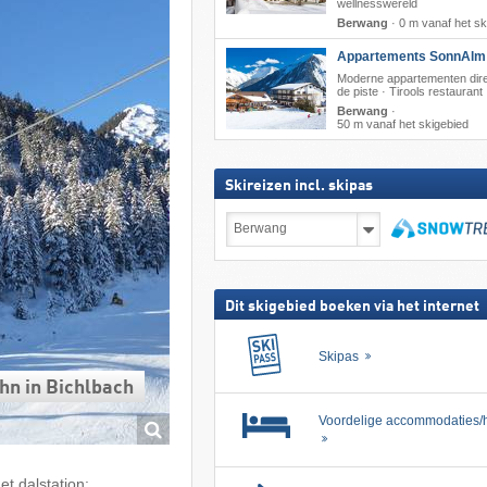
wellnesswereld
Berwang
·
0 m vanaf het sk
Appartements SonnAlm
Moderne appartementen dir
de piste · Tirools restaurant
Berwang
·
50 m vanaf het skigebied
Skireizen incl. skipas
Skireizen
incl.
skipas
zoeken
Dit skigebied boeken via het internet
Skipas
hn in Bichlbach
Voordelige accommodaties/h
t dalstation: