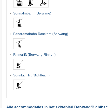
Sonnalmbahn (Berwang)
Panoramabahn Rastkopf (Berwang)
Rinnerlift (Berwang-Rinnen)
Sonnbichllift (Bichlbach)
Alle accommodaties in het skigebied Berwang/​Bichlba