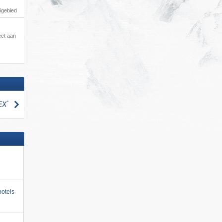
igebied
ect aan
zoeken
otels