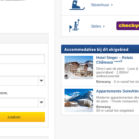
Skiverhuur
Skiles
Accommodaties bij dit skigebied
Hotel Singer – Relais
S
Châteaux ****
Direct aan de piste · Luxe &
gastvrijheid · 1.800m²
wellnesswereld
Berwang
·
0 m vanaf het sk
Appartements SonnAlm
omm.
Moderne appartementen dir
de piste · Tirools restaurant
Berwang
·
50 m vanaf het skigebied
zoeken