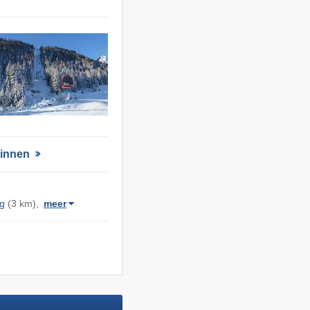
​Rinnen
g
(3 km),
meer