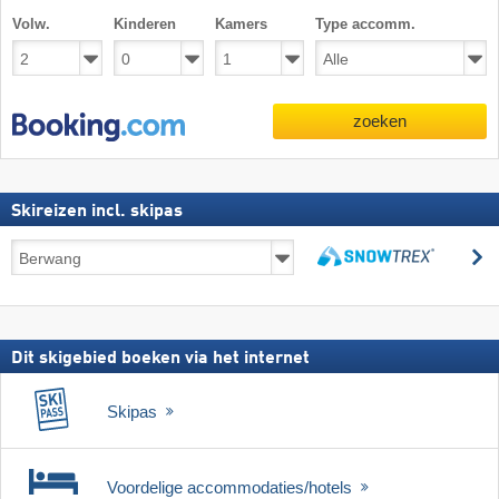
Volw.
Kinderen
Kamers
Type accomm.
zoeken
Skireizen incl. skipas
Skireizen
z
incl.
zoeken
skipas
Dit skigebied boeken via het internet
Skipas
Voordelige accommodaties/hotels