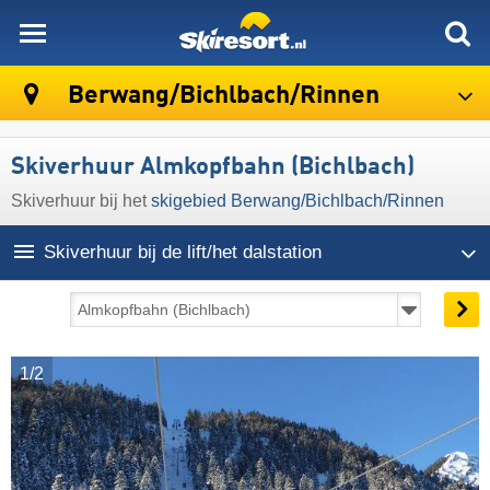
skiresort
Berwang/​Bichlbach/​Rinnen
Skiverhuur Almkopfbahn (Bichlbach)
Skiverhuur bij het
skigebied Berwang/​Bichlbach/​Rinnen
Skiverhuur bij de lift/het dalstation
1/2