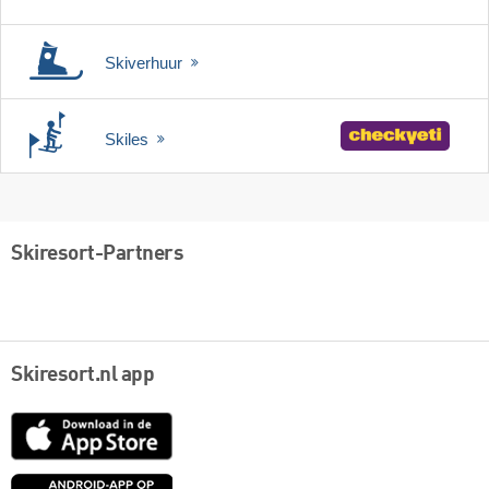
Skiverhuur
Skiles
Skiresort-Partners
Skiresort.nl app
App
Store
Google