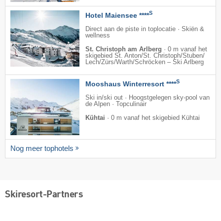
S
Hotel Maiensee ****
Direct aan de piste in toplocatie · Skiën &
wellness
St. Christoph am Arlberg
·
0 m vanaf het
skigebied St. Anton/​St. Christoph/​Stuben/​
Lech/​Zürs/​Warth/​Schröcken – Ski Arlberg
S
Mooshaus Winterresort ****
Ski in/ski out · Hoogstgelegen sky-pool van
de Alpen · Topculinair
Kühtai
·
0 m vanaf het skigebied Kühtai
Nog meer tophotels
Skiresort-Partners