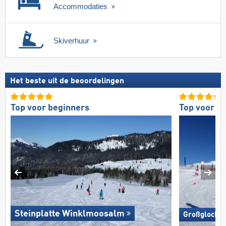
Accommodaties
Skiverhuur
Het beste uit de beoordelingen
Top voor beginners
Top voor g
Steinplatte Winklmoosalm
Großglockne