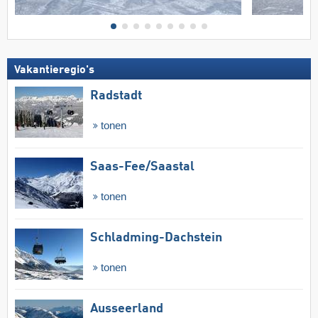
Vakantieregio's
Radstadt
tonen
Saas-Fee/​Saastal
tonen
Schladming-Dachstein
tonen
Ausseerland