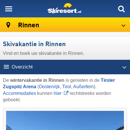
skiresort
Rinnen
Skivakantie in Rinnen
Vind en boek uw skivakantie in Rinnen.
Overzicht
De
wintervakantie in Rinnen
is genieten in de
Tiroler
Zugspitz Arena
(
Oostenrijk
,
Tirol
,
Außerfern
).
Accommodaties
kunnen
hier
rechtstreeks worden
geboekt.