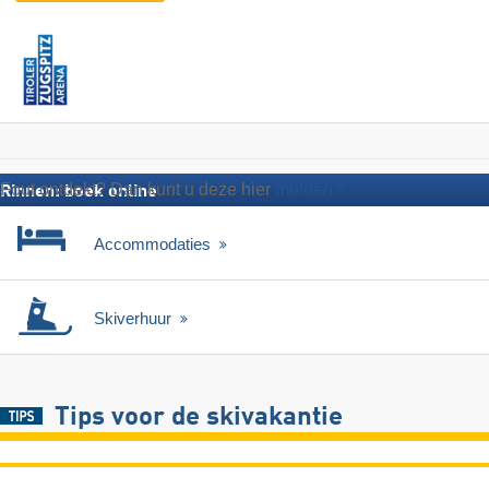
Fout ontdekt? Dan kunt u deze hier
melden
Rinnen: boek online
Accommodaties
Skiverhuur
Tips voor de skivakantie