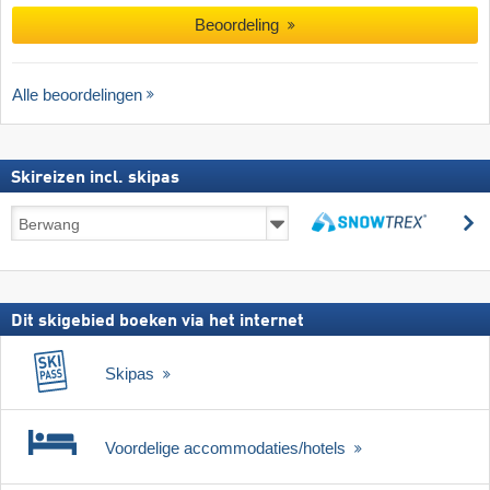
Beoordeling
Alle beoordelingen
Skireizen incl. skipas
Skireizen
z
incl.
zoeken
skipas
Dit skigebied boeken via het internet
Skipas
Voordelige accommodaties/hotels