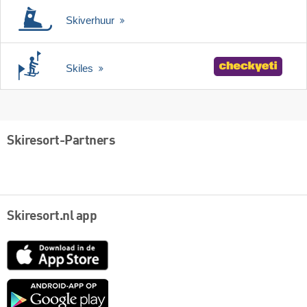
Skiverhuur
Skiles
Skiresort-Partners
Skiresort.nl app
App
Store
Google
play