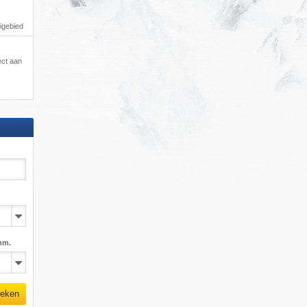
igebied
ect aan
mm.
eken