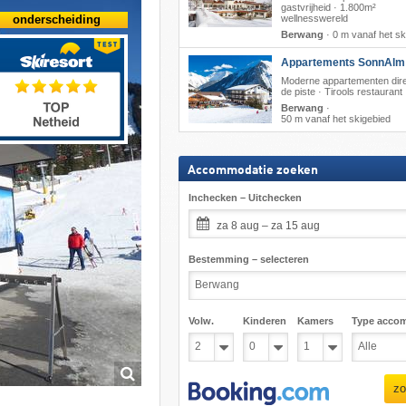
gastvrijheid · 1.800m²
wellnesswereld
onderscheiding
Berwang
·
0 m vanaf het sk
Appartements SonnAlm
Moderne appartementen dir
de piste · Tirools restaurant
Berwang
·
50 m vanaf het skigebied
Accommodatie zoeken
Inchecken – Uitchecken
za 8 aug – za 15 aug
Bestemming – selecteren
Volw.
Kinderen
Kamers
Type acco
zo