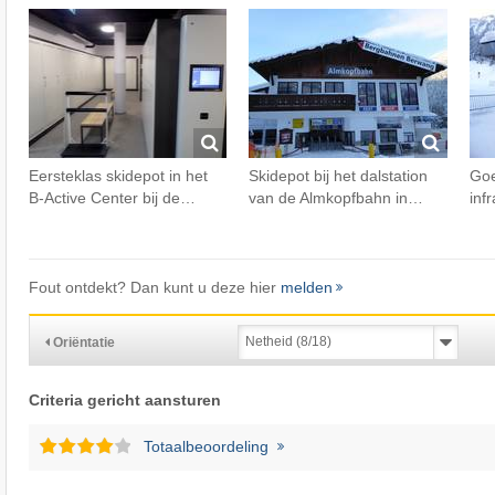
Eersteklas skidepot in het
Skidepot bij het dalstation
Goe
B-Active Center bij de…
van de Almkopfbahn in…
inf
Fout ontdekt? Dan kunt u deze hier
melden
Oriëntatie
Criteria gericht aansturen
Totaalbeoordeling