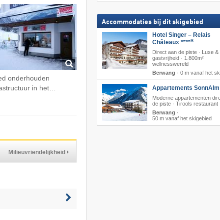
Accommodaties bij dit skigebied
Hotel Singer – Relais
S
Châteaux ****
Direct aan de piste · Luxe &
gastvrijheid · 1.800m²
wellnesswereld
Berwang
·
0 m vanaf het sk
d onderhouden
rastructuur in het…
Appartements SonnAlm
Moderne appartementen dir
de piste · Tirools restaurant
Berwang
·
50 m vanaf het skigebied
Milieuvriendelijkheid