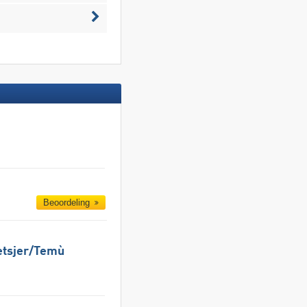
Beoordeling
etsjer/​​Temù