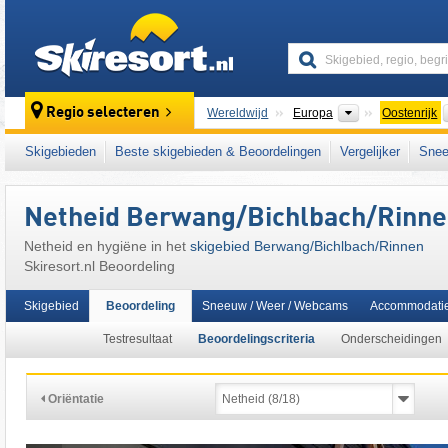
skiresort
Continenten
Regio selecteren
Wereldwijd
Europa
Oostenrijk
Dit skigebied ligt ook in:
Zwischentoren
,
Zug
Skigebieden
Beste skigebieden & Beoordelingen
Vergelijker
Snee
noordelijke deel van de oostelijke Alpen
,
het
West-Europa
,
Midden-Europa
,
Europese Un
Netheid Berwang/​Bichlbach/​Rinn
Netheid en hygiëne in het
skigebied Berwang/​Bichlbach/​Rinnen
Skiresort.nl Beoordeling
Skigebied
Beoordeling
Sneeuw / Weer / Webcams
Accommodati
Testresultaat
Beoordelingscriteria
Onderscheidingen
Oriëntatie