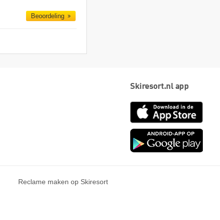
Beoordeling
Skiresort.nl app
App
Store
Goog
play
Reclame maken op Skiresort