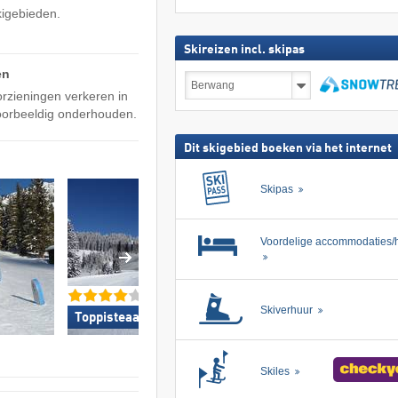
kigebieden.
Skireizen incl. skipas
en
Skireizen
incl.
orzieningen verkeren in
skipas
zoeken
oorbeeldig onderhouden.
Dit skigebied boeken via het internet
Skipas
Voordelige accommodaties/h
Skiverhuur
Toppisteaanbod »
Topliften »
Skiles