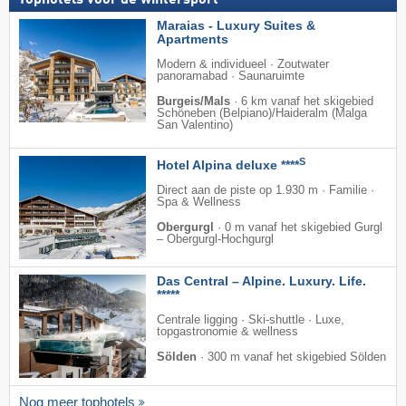
Maraias - Luxury Suites &
Apartments
Modern & individueel · Zoutwater
panoramabad · Saunaruimte
Burgeis/Mals
·
6 km vanaf het skigebied
Schöneben (Belpiano)/​Haideralm (Malga
San Valentino)
S
Hotel Alpina deluxe ****
Direct aan de piste op 1.930 m · Familie ·
Spa & Wellness
Obergurgl
·
0 m vanaf het skigebied Gurgl
– Obergurgl-Hochgurgl
Das Central – Alpine. Luxury. Life.
*****
Centrale ligging · Ski-shuttle · Luxe,
topgastronomie & wellness
Sölden
·
300 m vanaf het skigebied Sölden
Nog meer tophotels