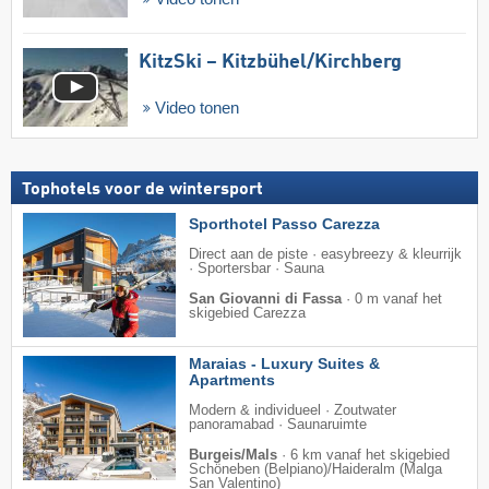
KitzSki – Kitzbühel/​Kirchberg
Video tonen
Tophotels voor de wintersport
Sporthotel Passo Carezza
Direct aan de piste · easybreezy & kleurrijk
· Sportersbar · Sauna
San Giovanni di Fassa
·
0 m vanaf het
skigebied Carezza
Maraias - Luxury Suites &
Apartments
Modern & individueel · Zoutwater
panoramabad · Saunaruimte
Burgeis/Mals
·
6 km vanaf het skigebied
Schöneben (Belpiano)/​Haideralm (Malga
San Valentino)