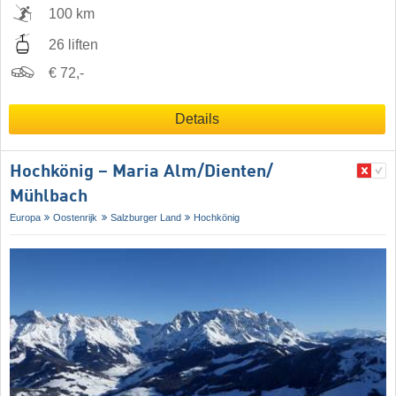
100 km
26 liften
€ 72,-
Details
Hochkönig – Maria Alm/​Dienten/​
Mühlbach
Europa
Oostenrijk
Salzburger Land
Hochkönig