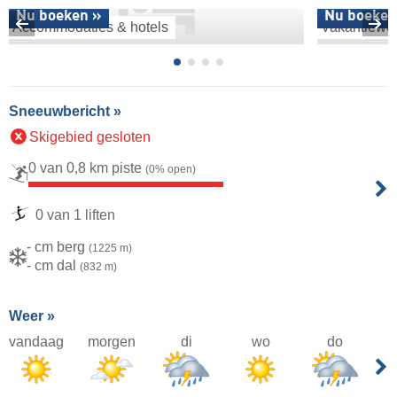
Nu boeken »
Nu boeken
Accommodaties & hotels
Vakantiewo
Sneeuwbericht »
Skigebied gesloten
0 van 0,8 km piste
(0% open)
0 van 1 liften
- cm berg
(1225 m)
- cm dal
(832 m)
Weer »
vandaag
morgen
di
wo
do