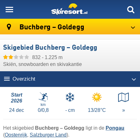
skiresort
Buchberg – Goldegg
Skigebied Buchberg – Goldegg
832 - 1.225 m
Skiën, snowboarden en skivakantie
Overzicht
Start
2026
km
24
dec
0/0,8
- cm
13/28°C
»
Het skigebied
Buchberg – Goldegg
ligt in de
Pongau
(
Oostenrijk
,
Salzburger Land
).