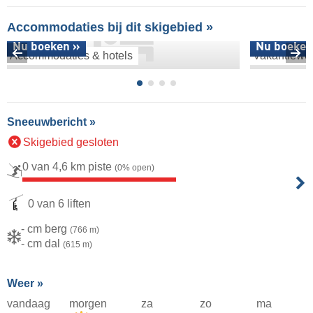
Accommodaties bij dit skigebied »
Nu boeken »
Nu boeken
Accommodaties & hotels
Vakantiewo
Sneeuwbericht »
Skigebied gesloten
0 van 4,6 km piste
(0% open)
0 van 6 liften
- cm berg
(766 m)
- cm dal
(615 m)
Weer »
vandaag
morgen
za
zo
ma