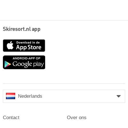
Skiresort.nl app
App
Store
Google
play
Nederlands
Contact
Over ons