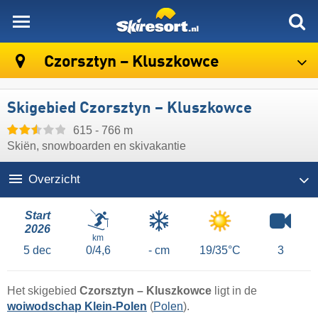
skiresort
Czorsztyn – Kluszkowce
Skigebied Czorsztyn – Kluszkowce
615 - 766 m
Skiën, snowboarden en skivakantie
Overzicht
Start
2026
km
5
dec
0/4,6
- cm
19/35°C
3
Het skigebied
Czorsztyn – Kluszkowce
ligt in de
woiwodschap Klein-Polen
(
Polen
).