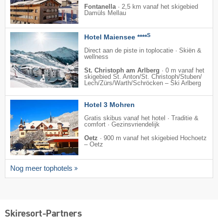
Fontanella
·
2,5 km vanaf het skigebied
Damüls Mellau
S
Hotel Maiensee ****
Direct aan de piste in toplocatie · Skiën &
wellness
St. Christoph am Arlberg
·
0 m vanaf het
skigebied St. Anton/​St. Christoph/​Stuben/​
Lech/​Zürs/​Warth/​Schröcken – Ski Arlberg
Hotel 3 Mohren
Gratis skibus vanaf het hotel · Traditie &
comfort · Gezinsvriendelijk
Oetz
·
900 m vanaf het skigebied Hochoetz
– Oetz
Nog meer tophotels
Skiresort-Partners