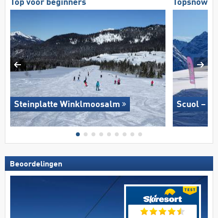
Top voor beginners
Topsnowpa
Steinplatte Winklmoosalm
Scuol – M
Beoordelingen