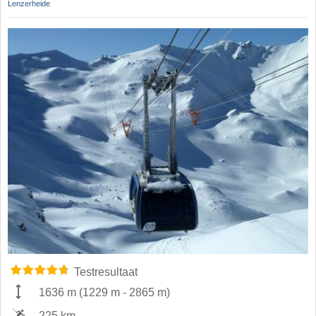
Lenzerheide
Testresultaat
1636 m
(
1229 m
-
2865 m
)
225 km