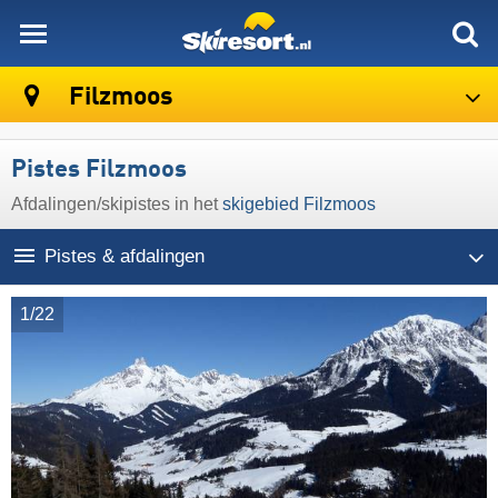
skiresort
Filzmoos
Pistes Filzmoos
Afdalingen/​skipistes in het
skigebied Filzmoos
Pistes & afdalingen
1/22