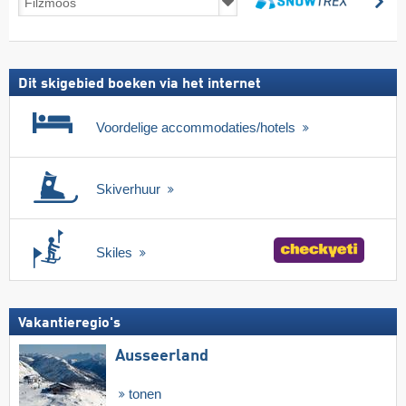
zo
incl.
zoeken
skipas
Dit skigebied boeken via het internet
Voordelige accommodaties/hotels
Skiverhuur
Skiles
Vakantieregio's
Ausseerland
tonen