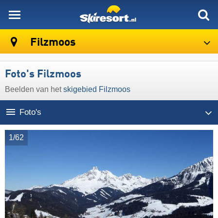
skiresort
Filzmoos
Foto's Filzmoos
Beelden van het
skigebied Filzmoos
Foto's
1/62