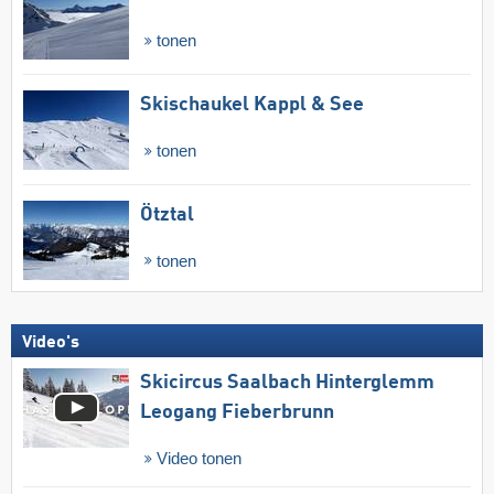
tonen
Skischaukel Kappl & See
tonen
Ötztal
tonen
Video's
Skicircus Saalbach Hinterglemm
Leogang Fieberbrunn
Video tonen