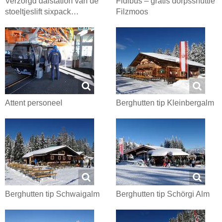
Verzorgd dalstation van de
Fidibus – gratis dorpsshuttle
stoeltjeslift sixpack…
Filzmoos
Attent personeel
Berghutten tip Kleinbergalm
Berghutten tip Schwaigalm
Berghutten tip Schörgi Alm