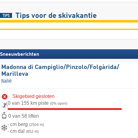
Tips voor de skivakantie
Sneeuwberichten
Madonna di Campiglio/​Pinzolo/​Folgàrida/​
Marilleva
Italië
Skigebied gesloten
0 van 155 km piste
(0% open)
0 van 58 liften
- cm berg
(2504 m)
- cm dal
(852 m)