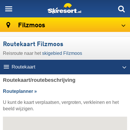
skiresort
Filzmoos
Routekaart Filzmoos
Reisroute naar het
skigebied Filzmoos
Routekaart
Routekaart/routebeschrijving
Routeplanner »
U kunt de kaart verplaatsen, vergroten, verkleinen en het
beeld wijzigen.