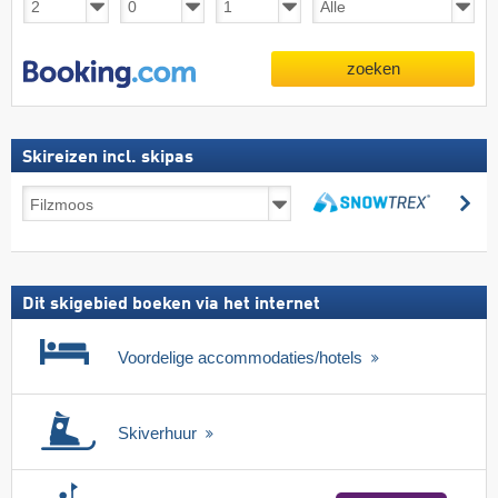
zoeken
Skireizen incl. skipas
Skireizen
zo
incl.
zoeken
skipas
Dit skigebied boeken via het internet
Voordelige accommodaties/hotels
Skiverhuur