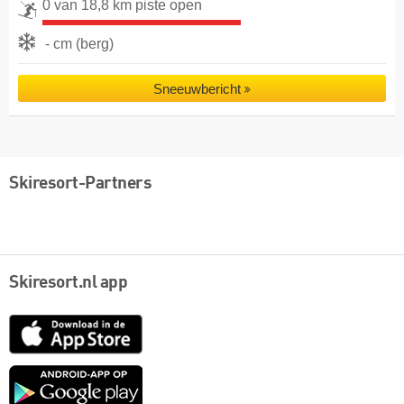
0 van 18,8 km piste open
- cm (berg)
Sneeuwbericht
Skiresort-Partners
Skiresort.nl app
App
Store
Google
play