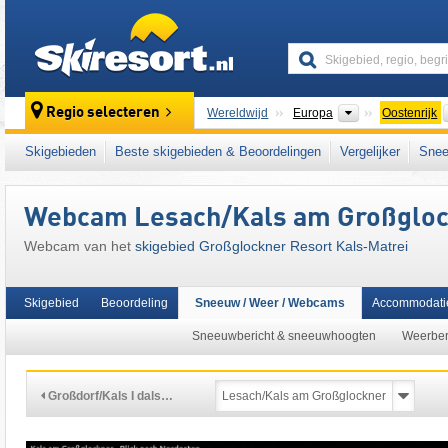
skiresort
Continenten
Regio selecteren
Wereldwijd
Europa
Oostenrijk
Dit skigebied ligt ook in:
Granatspitzgroep
,
L
Skigebieden
Beste skigebieden & Beoordelingen
Vergelijker
Snee
centrale deel van de oostelijke Alpen
,
het we
West-Europa
,
Midden-Europa
,
Europese Un
Webcam Lesach/Kals am Großglo
Webcam van het
skigebied Großglockner Resort Kals-Matrei
Skigebied
Beoordeling
Sneeuw / Weer / Webcams
Accommodati
Sneeuwbericht & sneeuwhoogten
Weerber
Großdorf/Kals I dals…