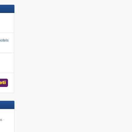
otels
us ·