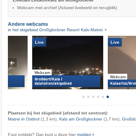
Livecam Lesach/Kals am Großglockner
Webcam met archief (Actueel livebeeld en terugblik)
Andere webcams
in het skigebied Großglockner Resort Kals-Matrei
Live
Live
Webcam
Webcam
Großdorf/Kals I
s
dalstation/skigebied
Kalsertal/Gro
Plaatsen bij het skigebied (afstand tot centrum):
Matrei in Osttirol
(1,3 km),
Kals am Großglockner
(1,7 km),
Großdo
Fout ontdekt? Dan kunt u deze hier
melden