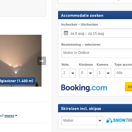
Accommodatie zoeken
Inchecken – Uitchecken
za 8 aug – za 15 aug
Bestemming – selecteren
Volw.
Kinderen
Kamers
Type acco
ßglockner (1.400 m)
zo
Skireizen incl. skipas
rf
meer
Skireizen
incl.
skipas
zoeken