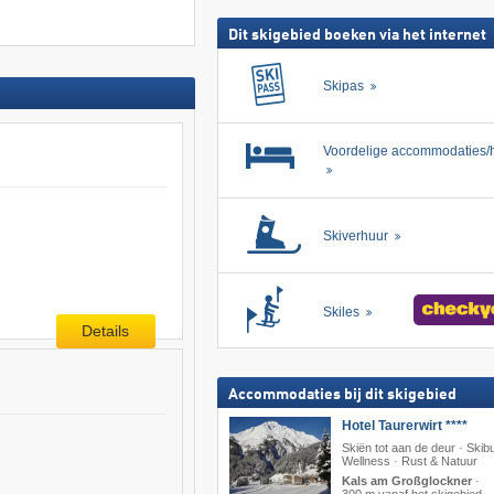
Dit skigebied boeken via het internet
Skipas
Voordelige accommodaties/h
Skiverhuur
Skiles
Details
Accommodaties bij dit skigebied
Hotel Taurerwirt ****
Skiën tot aan de deur · Skib
Wellness · Rust & Natuur
Kals am Großglockner
·