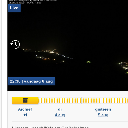
Live
22:30 | vandaag 6 aug
Archief
Archief
di
gisteren
Archief
4 aug
5 aug