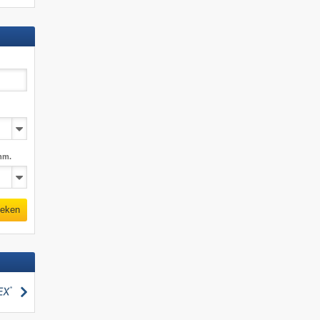
mm.
eken
zoeken