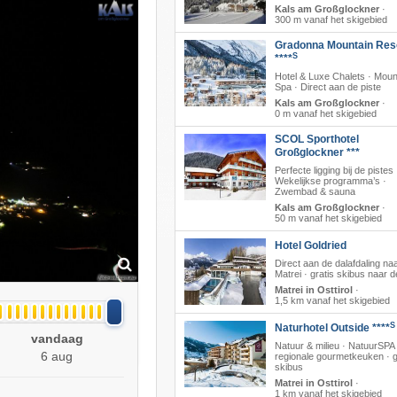
Kals am Großglockner
·
300 m vanaf het skigebied
Gradonna Mountain Res
S
****
Hotel & Luxe Chalets · Moun
Spa · Direct aan de piste
Kals am Großglockner
·
0 m vanaf het skigebied
SCOL Sporthotel
Großglockner ***
Perfecte ligging bij de pistes 
Wekelijkse programma’s ·
Zwembad & sauna
Kals am Großglockner
·
50 m vanaf het skigebied
Hotel Goldried
Direct aan de dalafdaling na
Matrei · gratis skibus naar de 
Matrei in Osttirol
·
1,5 km vanaf het skigebied
S
Naturhotel Outside ****
vandaag
Natuur & milieu · NatuurSPA 
6 aug
regionale gourmetkeuken · g
skibus
Matrei in Osttirol
·
1 km vanaf het skigebied