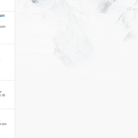
ort
tain
·
ar
lift
·
ratis