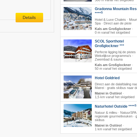
300 m vanaf het skigebied
Gradonna Mountain Res
S
****
Details
Hotel & Luxe Chalets · Moun
Spa · Direct aan de piste
Kals am Großglockner
·
0 m vanaf het skigebied
SCOL Sporthotel
Großglockner ***
Perfecte ligging bij de pistes 
Wekelijkse programma’s ·
Zwembad & sauna
Kals am Großglockner
·
50 m vanaf het skigebied
Hotel Goldried
Direct aan de dalafdaling na
Matrei · gratis skibus naar de 
Matrei in Osttirol
·
1,5 km vanaf het skigebied
S
Naturhotel Outside ****
Natuur & milieu · NatuurSPA 
regionale gourmetkeuken · g
skibus
Matrei in Osttirol
·
1 km vanaf het skigebied