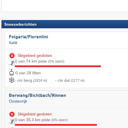
Sneeuwberichten
Folgaria/​Fiorentini
Italië
Skigebied gesloten
0 van 74 km piste
(0% open)
0 van 28 liften
- cm berg
- cm dal
(1824 m)
(1177 m)
Berwang/​Bichlbach/​Rinnen
Oostenrijk
Skigebied gesloten
0 van 35,3 km piste
(0% open)