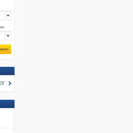
mm.
eken
zoeken