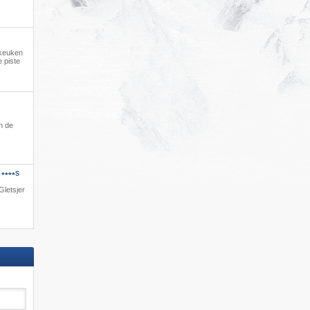
e keuken
 piste
n de
S
****
Gletsjer