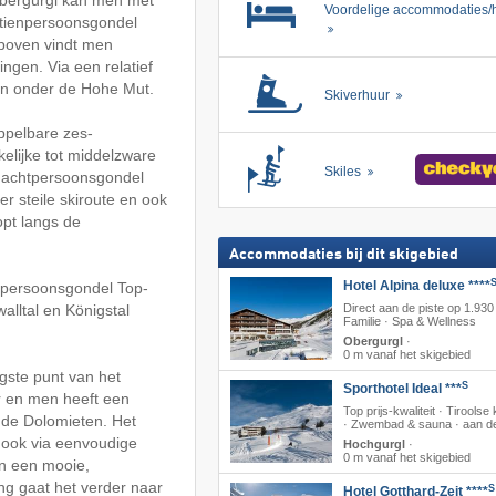
Voordelige accommodaties/h
 tienpersoonsgondel
 boven vindt men
ngen. Via een relatief
ten onder de Hohe Mut.
Skiverhuur
ppelbare zes-
elijke tot middelzware
Skiles
e achtpersoonsgondel
r steile skiroute en ook
opt langs de
Accommodaties bij dit skigebied
Hotel Alpina deluxe ****
tpersoonsgondel Top-
alltal en Königstal
Direct aan de piste op 1.930
Familie · Spa & Wellness
Obergurgl
·
0 m vanaf het skigebied
gste punt van het
S
Sporthotel Ideal ***
r en men heeft een
Top prijs-kwaliteit · Tirools
n de Dolomieten. Het
· Zwembad & sauna · aan de
 ook via eenvoudige
Hochgurgl
·
0 m vanaf het skigebied
in een mooie,
ng gaat het verder naar
S
Hotel Gotthard-Zeit ****