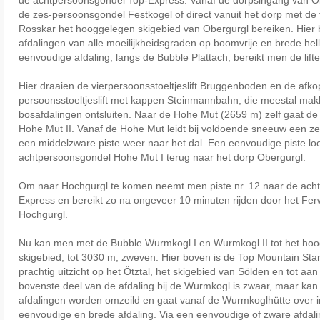
de zes-persoonsgondel Festkogel of direct vanuit het dorp met de
Rosskar het hooggelegen skigebied van Obergurgl bereiken. Hier
afdalingen van alle moeilijkheidsgraden op boomvrije en brede helli
eenvoudige afdaling, langs de Bubble Plattach, bereikt men de lif
Hier draaien de vierpersoonsstoeltjeslift Bruggenboden en de afko
persoonsstoeltjeslift met kappen Steinmannbahn, die meestal makk
bosafdalingen ontsluiten. Naar de Hohe Mut (2659 m) zelf gaat d
Hohe Mut II. Vanaf de Hohe Mut leidt bij voldoende sneeuw een zee
een middelzware piste weer naar het dal. Een eenvoudige piste lo
achtpersoonsgondel Hohe Mut I terug naar het dorp Obergurgl.
Om naar Hochgurgl te komen neemt men piste nr. 12 naar de ach
Express en bereikt zo na ongeveer 10 minuten rijden door het Ferw
Hochgurgl.
Nu kan men met de Bubble Wurmkogl I en Wurmkogl II tot het hoo
skigebied, tot 3030 m, zweven. Hier boven is de Top Mountain Sta
prachtig uitzicht op het Ötztal, het skigebied van Sölden en tot aa
bovenste deel van de afdaling bij de Wurmkogl is zwaar, maar kan
afdalingen worden omzeild en gaat vanaf de Wurmkoglhütte over 
eenvoudige en brede afdaling. Via een eenvoudige of zware afdali