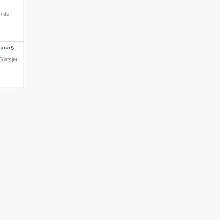
n de
S
****
Gletsjer