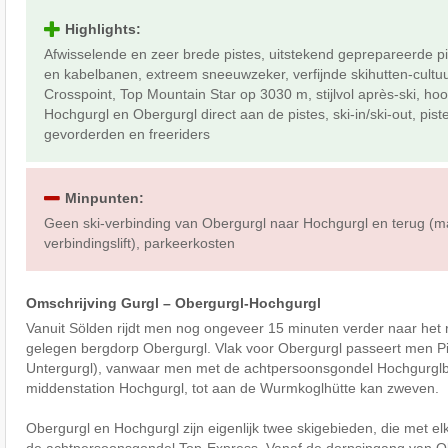
Highlights:
Afwisselende en zeer brede pistes, uitstekend geprepareerde pi
en kabelbanen, extreem sneeuwzeker, verfijnde skihutten-cultu
Crosspoint, Top Mountain Star op 3030 m, stijlvol après-ski, ho
Hochgurgl en Obergurgl direct aan de pistes, ski-in/ski-out, pist
gevorderden en freeriders
Minpunten:
Geen ski-verbinding van Obergurgl naar Hochgurgl en terug (m
verbindingslift), parkeerkosten
Omschrijving Gurgl – Obergurgl-Hochgurgl
Vanuit Sölden rijdt men nog ongeveer 15 minuten verder naar het
gelegen bergdorp Obergurgl. Vlak voor Obergurgl passeert men Pil
Untergurgl), vanwaar men met de achtpersoonsgondel Hochgurglbah
middenstation Hochgurgl, tot aan de Wurmkoglhütte kan zweven.
Obergurgl en Hochgurgl zijn eigenlijk twee skigebieden, die met el
de achtpersoonsgondel Top-Express. Vanaf de dorpsingang van 