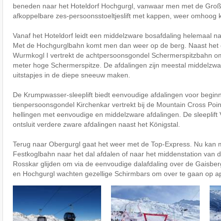
beneden naar het Hoteldorf Hochgurgl, vanwaar men met de Gro
afkoppelbare zes-persoonsstoeltjeslift met kappen, weer omhoog
Vanaf het Hoteldorf leidt een middelzware bosafdaling helemaal na
Met de Hochgurglbahn komt men dan weer op de berg. Naast het d
Wurmkogl I vertrekt de achtpersoonsgondel Schermerspitzbahn o
meter hoge Schermerspitze. De afdalingen zijn meestal middelzw
uitstapjes in de diepe sneeuw maken.
De Krumpwasser-sleeplift biedt eenvoudige afdalingen voor begin
tienpersoonsgondel Kirchenkar vertrekt bij de Mountain Cross Point
hellingen met eenvoudige en middelzware afdalingen. De sleeplift
ontsluit verdere zware afdalingen naast het Königstal.
Terug naar Obergurgl gaat het weer met de Top-Express. Nu kan m
Festkoglbahn naar het dal afdalen of naar het middenstation van 
Rosskar glijden om via de eenvoudige dalafdaling over de Gaisber
en Hochgurgl wachten gezellige Schirmbars om over te gaan op ap