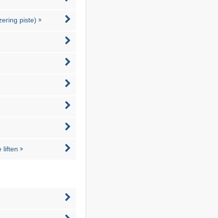
zering piste)
liften