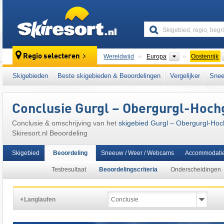
skiresort
Continenten
Regio selecteren
Wereldwijd
Europa
Oostenrijk
Dit skigebied ligt ook in:
Ötztaler Alpen
,
Freiz
Skigebieden
Beste skigebieden & Beoordelingen
Vergelijker
Snee
het westen van Oostenrijk
,
Oostenrijkse Alp
Conclusie Gurgl – Obergurgl-Hoch
Conclusie & omschrijving van het
skigebied Gurgl – Obergurgl-Hoc
Skiresort.nl Beoordeling
Skigebied
Beoordeling
Sneeuw / Weer / Webcams
Accommodati
Testresultaat
Beoordelingscriteria
Onderscheidingen
Langlaufen