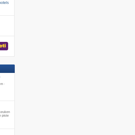
otels
S
 m ·
e keuken
 piste