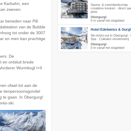
ße Karbahn, een
Sauna- & zwemlandschap ·
creatieve keuken · direct aa
 kan zweven.
piste
Obergurgl
·
ar beneden naar Pill.
0 m vanaf het skigebied
alstation van de Bubble
Hotel Edelweiss & Gurgl 
mhoog tot onder de 3007
Ski-in/ski-out in Obergurgl · 
aar en men kan prachtige
Spa · Culinaire verwennerij
Obergurgl
·
0 m vanaf het skigebied
ners. De
 en ontsluit brede
 Vorderer Wurmkogl I+II
en ofwel tot aan de
de tienpersoonsgondel
g te gaan. In Obergurgl
rès-ski.