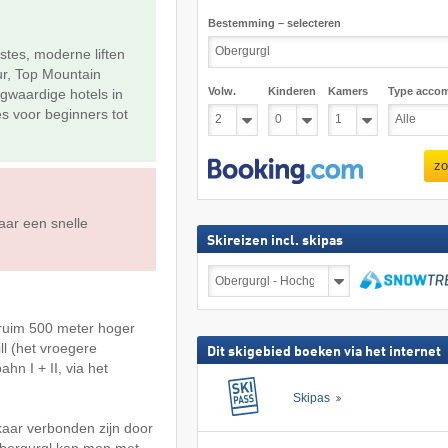
Bestemming – selecteren
stes, moderne liften
ur, Top Mountain
Volw.
Kinderen
Kamers
Type acco
ogwaardige hotels in
es voor beginners tot
zo
aar een snelle
Skireizen incl. skipas
Skireizen
incl.
skipas
zoeken
 ruim 500 meter hoger
l (het vroegere
Dit skigebied boeken via het internet
n I + II, via het
Skipas
kaar verbonden zijn door
Obergurgl kan men met