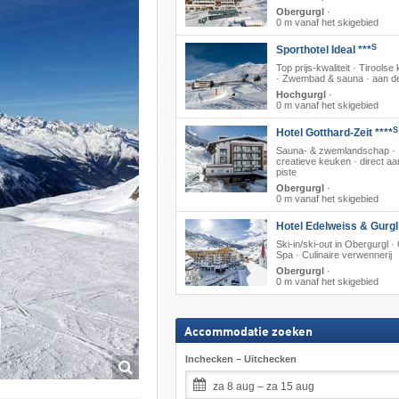
Obergurgl
·
0 m vanaf het skigebied
S
Sporthotel Ideal ***
Top prijs-kwaliteit · Tirools
· Zwembad & sauna · aan de
Hochgurgl
·
0 m vanaf het skigebied
S
Hotel Gotthard-Zeit ****
Sauna- & zwemlandschap ·
creatieve keuken · direct aa
piste
Obergurgl
·
0 m vanaf het skigebied
Hotel Edelweiss & Gurgl 
Ski-in/ski-out in Obergurgl · 
Spa · Culinaire verwennerij
Obergurgl
·
0 m vanaf het skigebied
Accommodatie zoeken
Inchecken – Uitchecken
za 8 aug – za 15 aug