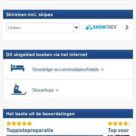
Skireizen incl. skipas
Skireizen
zo
incl.
zoeken
skipas
Dit skigebied boeken via het internet
Voordelige accommodaties/hotels
Skiverhuur
Het beste uit de beoordelingen
Toppistepreparatie
Top voor g