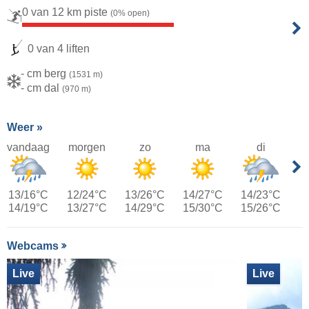
0 van 12 km piste
(0% open)
0 van 4 liften
- cm berg
(1531 m)
- cm dal
(970 m)
Weer »
vandaag
morgen
zo
ma
di
13/16°C
12/24°C
13/26°C
14/27°C
14/23°C
14/19°C
13/27°C
14/29°C
15/30°C
15/26°C
Webcams
Live
Live