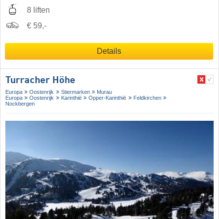
8 liften
€ 59,-
Details
Turracher Höhe
Europa
Oostenrijk
Stiermarken
Murau
Europa
Oostenrijk
Karinthië
Opper-Karinthië
Feldkirchen
Nockbergen