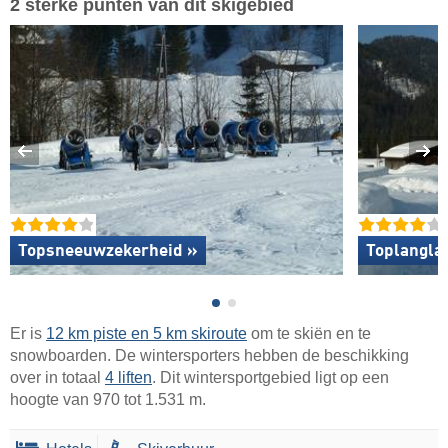
2 sterke punten van dit skigebied
Topsneeuwzekerheid »
Toplangla
Er is
12 km piste en 5 km skiroute
om te skiën en te
snowboarden. De wintersporters hebben de beschikking
over in totaal
4 liften
. Dit wintersportgebied ligt op een
hoogte van 970 tot 1.531 m.