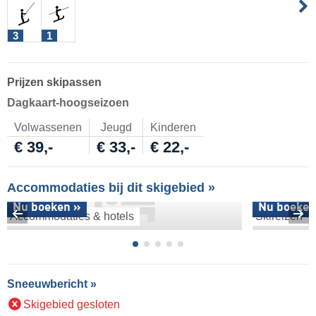
3
1
Prijzen skipassen
Dagkaart-hoogseizoen
Volwassenen
Jeugd
Kinderen
€ 39,-
€ 33,-
€ 22,-
Accommodaties bij dit skigebied »
Nu boeken »
Nu boeken
Accommodaties & hotels
Skireizen
Sneeuwbericht »
Skigebied gesloten