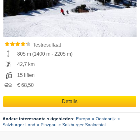
Testresultaat
805 m
(
1400 m
-
2205 m
)
42,7 km
15 liften
€ 68,50
Details
Andere interessante skigebieden:
Europa
Oostenrijk
Salzburger Land
Pinzgau
Salzburger Saalachtal