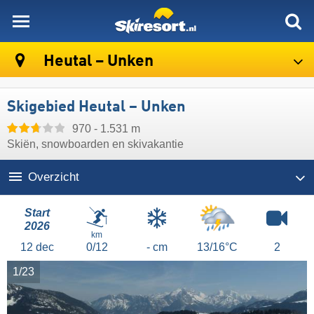
skiresort
Heutal – Unken
Skigebied Heutal – Unken
970 - 1.531 m
Skiën, snowboarden en skivakantie
Overzicht
Start
2026
km
12
dec
0/12
- cm
13/16°C
2
1/23