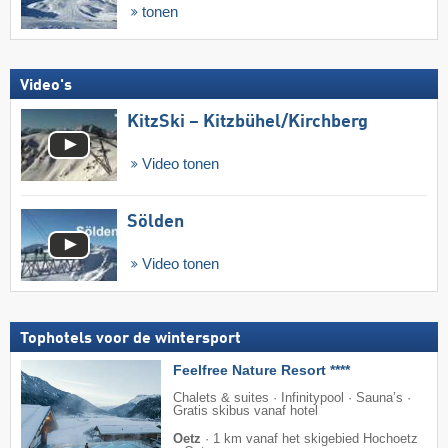
tonen
Video's
KitzSki – Kitzbühel/​Kirchberg
Video tonen
Sölden
Video tonen
Tophotels voor de wintersport
Feelfree Nature Resort ****
Chalets & suites · Infinitypool · Sauna’s ·
Gratis skibus vanaf hotel
Oetz
·
1 km vanaf het skigebied Hochoetz