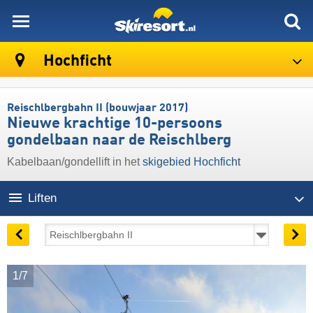
skiresort
Hochficht
Reischlbergbahn II (bouwjaar 2017)
Nieuwe krachtige 10-persoons
gondelbaan naar de Reischlberg
Kabelbaan/gondellift in het
skigebied Hochficht
Liften
1/7