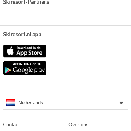
Skiresort-Partners
Skiresort.nl app
App
Store
Google
play
Nederlands
Contact
Over ons