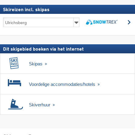
Skireizen incl. skipas
Skireizen
z
incl.
zoeken
skipas
Dit skigebied boeken via het internet
Skipas
Voordelige accommodaties/hotels
Skiverhuur