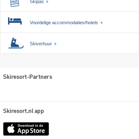
Skipas
Voordelige accommodaties/hotels
Skiverhuur
Skiresort-Partners
Skiresort.nl app
App
Store