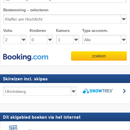
Bestemming – selecteren
Volw.
Kinderen
Kamers
Type accomm.
zoeken
Skireizen incl. skipas
Skireizen
z
incl.
zoeken
skipas
Dit skigebied boeken via het internet