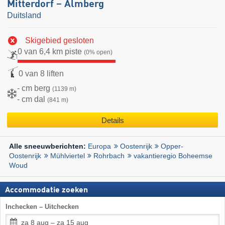
Mitterdorf – Almberg
Duitsland
Skigebied gesloten
0 van 6,4 km piste
(0% open)
0 van 8 liften
- cm berg
(1139 m)
- cm dal
(841 m)
Details
Europa
Oostenrijk
Opper-
Alle sneeuwberichten:
Oostenrijk
Mühlviertel
Rohrbach
vakantieregio Boheemse
Woud
Accommodatie zoeken
Inchecken – Uitchecken
za 8 aug – za 15 aug