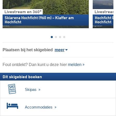
Livestream en 360°
Livestream
Skiarena Hochficht (960 m) – Klaffer am
Hochficht Be
Hochficht
Hochficht
Plaatsen bij het skigebied
meer
Fout ontdekt? Dan kunt u deze hier
melden
Dit skigebied boeken
Skipas
Accommodaties