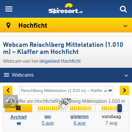
skiresort
Hochficht
Webcam Reischlberg Mittelstation (1.010
m) – Klaffer am Hochficht
Webcam van het
skigebied Hochficht
Webcams
18:39 | vandaag 7 aug
Live
Archief
wo
gisteren
vandaag
Archief
5 aug
6 aug
7 aug
Archief