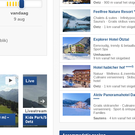
Oetz
·
900 m vanaf het skig
Feelfree Nature Resort *
vandaag
Chalets & suites · Infinitypoo
9 aug
Sauna’s · Gratis skibus vana
Oetz
·
1 km vanaf het skige
Explorer Hotel Ötztal
blik)
Eenvoudig, trendy & betaalb
Sport Spa
Umhausen
·
9 km vanaf het skigebied
S
Hotel habicher hof ****
Natuur · Wellness & zwemb
Culinaire verwennerij · Skib
Live
hotel
Oetz
·
1 km vanaf het skige
Aktiv Panoramahotel Da
****
Gratis skitransfer · Culinaire
verwennerij · Sport & ontspa
Livestream
Families
Livestream
 m) –
Kids Park/Schwimmbad (835 m) –
Sautens
·
4 km vanaf het s
Oetz
Piburger See (913 m