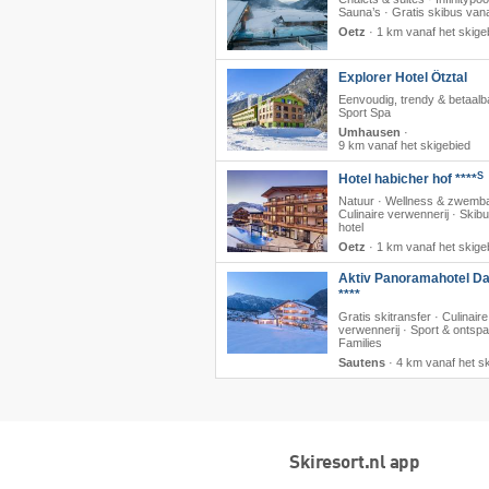
Sauna’s · Gratis skibus vana
Oetz
·
1 km vanaf het skige
Explorer Hotel Ötztal
Eenvoudig, trendy & betaalb
Sport Spa
Umhausen
·
9 km vanaf het skigebied
S
Hotel habicher hof ****
Natuur · Wellness & zwemb
Culinaire verwennerij · Skib
hotel
Oetz
·
1 km vanaf het skige
Aktiv Panoramahotel Da
****
Gratis skitransfer · Culinaire
verwennerij · Sport & ontspa
Families
Sautens
·
4 km vanaf het s
Skiresort.nl app