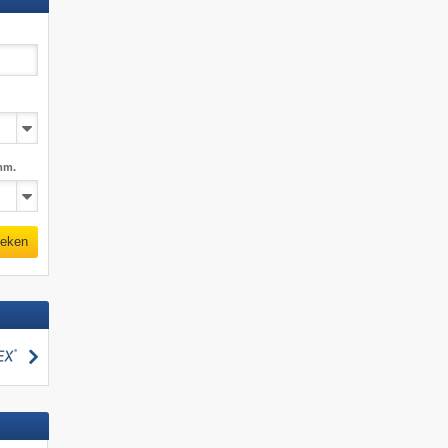
mm.
eken
zoeken