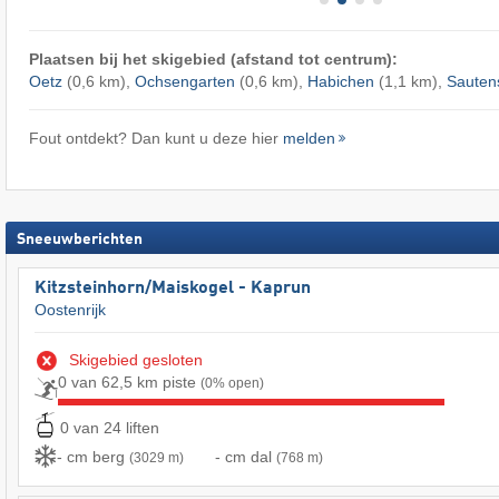
Plaatsen bij het skigebied (afstand tot centrum):
Oetz
(0,6 km),
Ochsengarten
(0,6 km),
Habichen
(1,1 km),
Sauten
Fout ontdekt? Dan kunt u deze hier
melden
Sneeuwberichten
Kitzsteinhorn/​Maiskogel - Kaprun
Oostenrijk
Skigebied gesloten
0 van 62,5 km piste
(0% open)
0 van 24 liften
- cm berg
- cm dal
(3029 m)
(768 m)