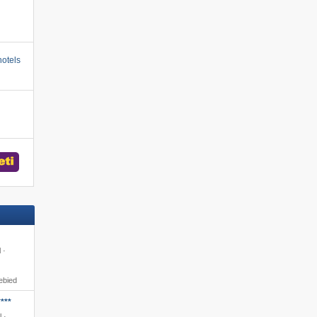
otels
 ·
ebied
***
l ·