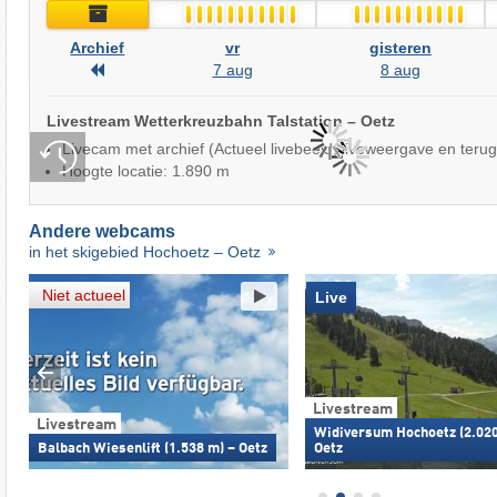
Archief
Live
Archief
vr
gisteren
Archief
7 aug
8 aug
Livestream Wetterkreuzbahn Talstation – Oetz
Livecam met archief (Actueel livebeeld, liveweergave en terug
Hoogte locatie: 1.890 m
Andere webcams
in het skigebied Hochoetz – Oetz
Niet actueel
Live
Livestream
Livestream
Widiversum Hochoetz (2.020
Balbach Wiesenlift (1.538 m) – Oetz
Oetz