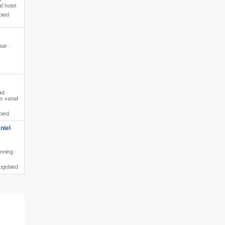
f hotel
bied
aar ·
ad ·
us vanaf
bied
niel
nning ·
kigebied