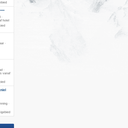
ebied
***
l ·
f hotel
bied
aar ·
ad ·
us vanaf
bied
niel
nning ·
kigebied
) – Oetz Piburg