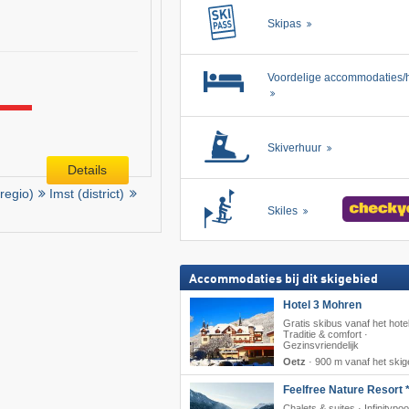
Skipas
Voordelige accommodaties/h
Skiverhuur
Details
regio)
Imst (district)
Skiles
Accommodaties bij dit skigebied
Hotel 3 Mohren
Gratis skibus vanaf het hotel
Traditie & comfort ·
Gezinsvriendelijk
Oetz
·
900 m vanaf het skig
Feelfree Nature Resort *
Chalets & suites · Infinitypoo