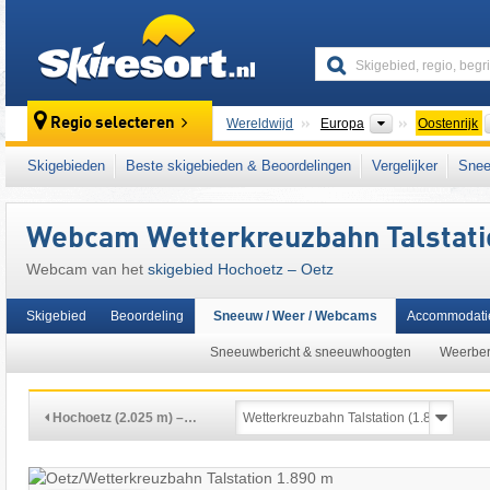
skiresort
Continenten
Regio selecteren
Wereldwijd
Europa
Oostenrijk
Dit skigebied ligt ook in:
SKI plus CITY Pass 
Skigebieden
Beste skigebieden & Beoordelingen
Vergelijker
Snee
centrale deel van de oostelijke Alpen
,
Indy 
West-Europa
,
Midden-Europa
,
Europese Un
Webcam Wetterkreuzbahn Talstatio
Webcam van het
skigebied Hochoetz – Oetz
Skigebied
Beoordeling
Sneeuw / Weer / Webcams
Accommodati
Sneeuwbericht & sneeuwhoogten
Weerber
Hochoetz (2.025 m) –…
13:22 | vandaag 9 aug