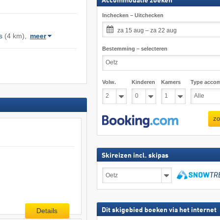
Accommodatie zoeken
Inchecken – Uitchecken
za 15 aug – za 22 aug
s
(4 km),
meer
Bestemming – selecteren
Volw.
Kinderen
Kamers
Type acco
zo
Skireizen incl. skipas
Skireizen
incl.
skipas
zoeken
Details
Dit skigebied boeken via het internet