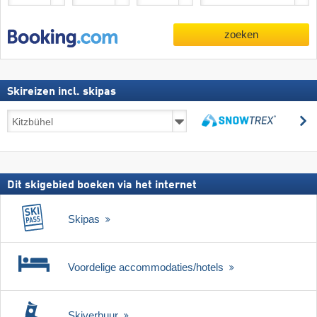
zoeken
Skireizen incl. skipas
Skireizen
z
incl.
zoeken
skipas
Dit skigebied boeken via het internet
Skipas
Voordelige accommodaties/hotels
Skiverhuur