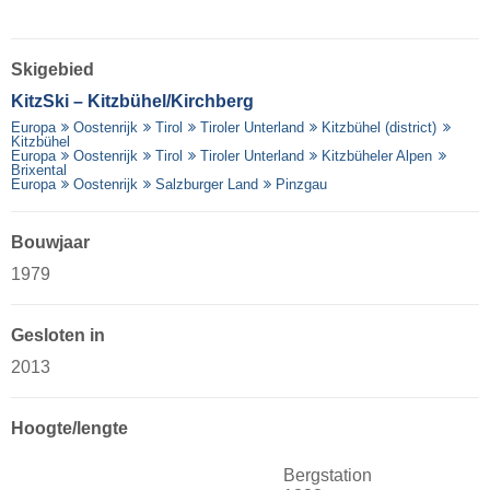
Skigebied
KitzSki – Kitzbühel/​Kirchberg
Europa
Oostenrijk
Tirol
Tiroler Unterland
Kitzbühel (district)
Kitzbühel
Europa
Oostenrijk
Tirol
Tiroler Unterland
Kitzbüheler Alpen
Brixental
Europa
Oostenrijk
Salzburger Land
Pinzgau
Bouwjaar
1979
Gesloten in
2013
Hoogte/lengte
Bergstation