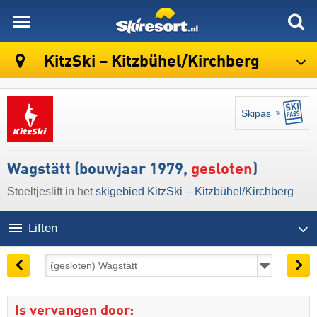
skiresort
KitzSki – Kitzbühel/​Kirchberg
Skipas
Wagstätt (bouwjaar 1979,
gesloten
)
Stoeltjeslift in het
skigebied KitzSki – Kitzbühel/​Kirchberg
Liften
Is vervangen door: