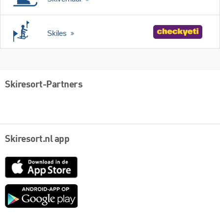
Skiles
Skiresort-Partners
Skiresort.nl app
App
Store
Google
play