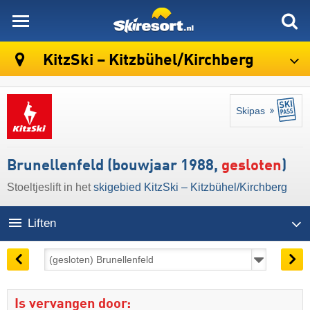
skiresort
KitzSki – Kitzbühel/​Kirchberg
Skipas
Brunellenfeld (bouwjaar 1988,
gesloten
)
Stoeltjeslift in het
skigebied KitzSki – Kitzbühel/​Kirchberg
Liften
Is vervangen door: