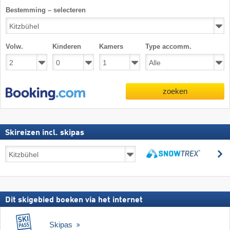
Bestemming – selecteren
Volw.
Kinderen
Kamers
Type accomm.
zoeken
Skireizen incl. skipas
Skireizen
z
incl.
zoeken
skipas
Dit skigebied boeken via het internet
Skipas