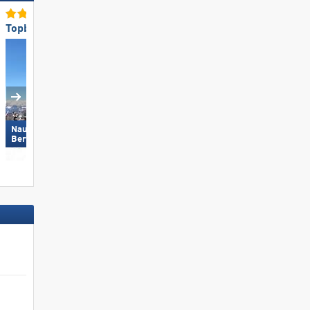
Topbergrestaurants/-hutten
Topsneeuwzekerheid
Nauders am Reschenpass –
Obertauern
Bergkastel