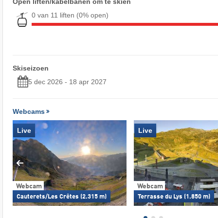
Open liften/kabelbanen om te skiën
0 van 11 liften
(0% open)
Skiseizoen
5 dec 2026 - 18 apr 2027
Webcams
Live
Live
Webcam
Webcam
Cauterets/Les Crêtes (2.315 m)
Terrasse du Lys (1.850 m)