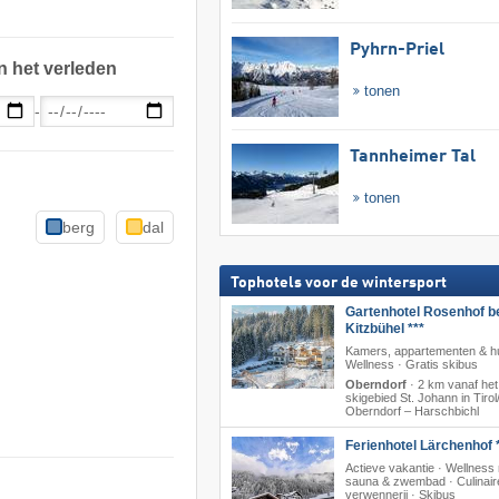
Pyhrn-Priel
n het verleden
tonen
-
Tannheimer Tal
tonen
berg
dal
Tophotels voor de wintersport
Gartenhotel Rosenhof b
Kitzbühel ***
Kamers, appartementen & hu
Wellness · Gratis skibus
Oberndorf
·
2 km vanaf het
skigebied St. Johann in Tirol/
Oberndorf – Harschbichl
Ferienhotel Lärchenhof *
Actieve vakantie · Wellness
sauna & zwembad · Culinair
verwennerij · Skibus