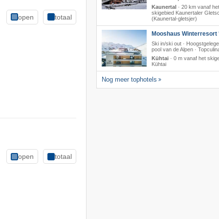
Kaunertal
·
20 km vanaf he
skigebied Kaunertaler Glets
open
totaal
(Kaunertal-gletsjer)
Mooshaus Winterresort 
Ski in/ski out · Hoogstgeleg
pool van de Alpen · Topculina
Kühtai
·
0 m vanaf het skig
Kühtai
Nog meer tophotels
open
totaal