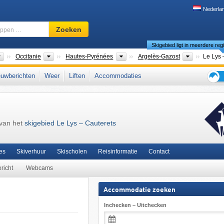
Nederla
Skigebied,
Zoeken
regio,
Skigebied ligt in meerdere reg
begrippen
…
Landen
Nieuwe regio's
Departementen
Arrondiss
Occitanie
Hautes-Pyrénées
Argelès-Gazost
Le Lys 
eneeën
,
Midi-Pyrénées
,
Franse Pyreneeën
,
Pyreneeën
,
Zuid-Frankrijk
,
West-Euro
uwberichten
Weer
Liften
Accommodaties
Tips
voor
de
skiva
 van het
skigebied Le Lys – Cauterets
es
Skiverhuur
Skischolen
Reisinformatie
Contact
richt
Webcams
Accommodatie zoeken
Inchecken – Uitchecken