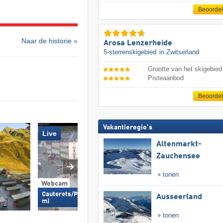
Beoorde
Naar de historie »
Arosa Lenzerheide
5-sterrenskigebied
in Zwitserland
Grootte van het skigebied
Pisteaanbod
Beoorde
Vakantieregio's
Live
Altenmarkt-
Zauchensee
tonen
Webcam
Webcam
Cauterets/Place de la Mairie (950
Ausseerland
m)
Cauterets/Village (
tonen