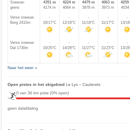
Sneeuw-
4351 m
4224 m
4479 m
4063 m
4259
grens
4174 m
4064 m
3978 m
3973 m
4034
Verse sneeuw
-
-
-
-
-
Berg 2415m
10/17°C
12/18°C
11/18°C
11/17°C
13/1
Verse sneeuw
-
-
-
-
-
Dal 1730m
10/25°C
14/28°C
11/27°C
11/23°C
13/2
Naar het weer »
Open pistes in het skigebied
Le Lys – Cauterets
0 van 36 km piste
(0% open)
geen dalafdaling