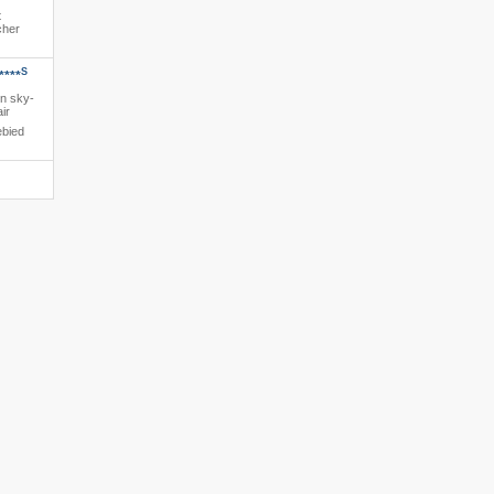
t
cher
S
****
en sky-
ir
ebied