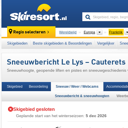
skiresort
Continenten
Regio selecteren
Wereldwijd
Europa
Frankrijk
Dit skigebied ligt ook in:
Centrale/Hoge Pyr
Skigebieden
Beste skigebieden & Beoordelingen
Vergelijker
Snee
Europese Unie
Sneeuwbericht Le Lys – Cauterets
Sneeuwhoogte, geopende liften en pistes en sneeuwgeschiedenis
Skigebied
Beoordeling
Sneeuw / Weer / Webcams
Accommodati
Sneeuwbericht & sneeuwhoogten
Weerbe
Skigebied gesloten
Geplande start van het winterseizoen:
5 dec 2026