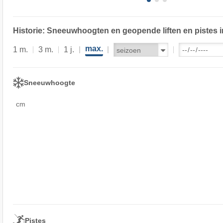
Historie: Sneeuwhoogten en geopende liften en pistes i
max.
1 m.
3 m.
1 j.
Sneeuwhoogte
cm
Pistes