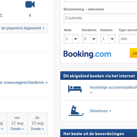
Bestemming – selecteren
°C
4
 de gegevens bijgewerkt
Volw.
Kinderen
Kamers
Type acco
zo
Dit skigebied boeken via het internet
e sneeuwgeschiedenis »
Voordelige accommodaties/h
Skiverhuur
wo
do
ug
12 aug
13 aug
s »
Details »
Details »
Het beste uit de beoordelingen