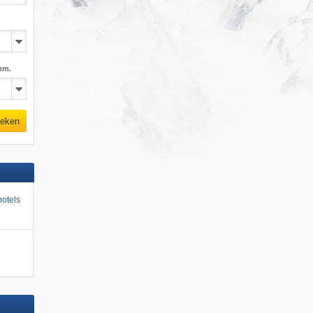
mm.
eken
otels