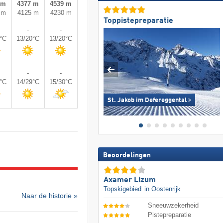
 m
4377 m
4539 m
 m
4125 m
4230 m
Toppistepreparatie
-
-
8°C
13/20°C
13/20°C
-
-
8°C
14/29°C
15/30°C
St. Jakob im Defereggental
Beoordelingen
Axamer Lizum
Topskigebied
in Oostenrijk
Naar de historie »
Sneeuwzekerheid
Pistepreparatie