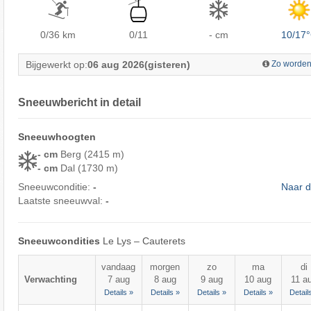
0/36
km
0/11
- cm
10/17
Bijgewerkt op:
06 aug 2026
(gisteren)
Zo worden
Sneeuwbericht in detail
Sneeuwhoogten
- cm
Berg (2415 m)
- cm
Dal (1730 m)
Sneeuwconditie:
-
Naar d
Laatste sneeuwval:
-
Sneeuwcondities
Le Lys – Cauterets
vandaag
morgen
zo
ma
di
Verwachting
7 aug
8 aug
9 aug
10 aug
11 a
Details »
Details »
Details »
Details »
Detail