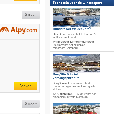
Tophotels voor de wintersport
Kaart
S
Hunderesort Waldeck ***
Uitstekend hondenhotel · Familie &
wellness met hond
Philippsreut-Mitterfirmiansreut
·
500 m vanaf het skigebied
Mitterdorf – Almberg
BergSPA & Hotel
Zamangspitze ****
BergSPA met binnenzwembad ·
Boeken
moderne regionale keuken · gratis
skibus
St. Gallenkirch
·
1,5 km vanaf het
skigebied Silvretta Montafon
Kaart