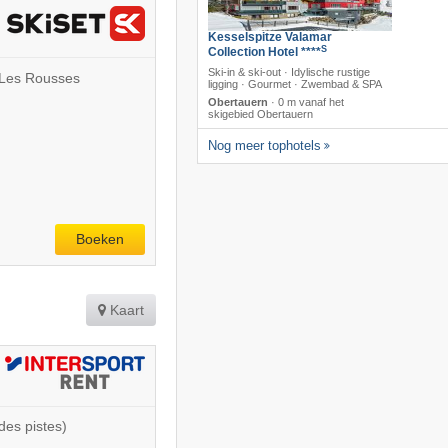
Kesselspitze Valamar
S
Collection Hotel ****
Ski-in & ski-out · Idylische rustige
- Les Rousses
ligging · Gourmet · Zwembad & SPA
Obertauern
·
0 m vanaf het
skigebied Obertauern
Nog meer tophotels
Boeken
Kaart
des pistes)