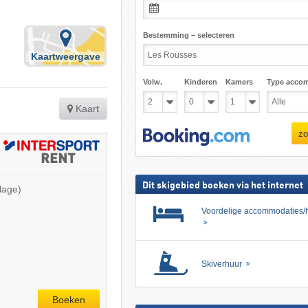
Bestemming – selecteren
Kaartweergave
Volw.
Kinderen
Kamers
Type acco
Kaart
zo
Dit skigebied boeken via het internet
lage)
Voordelige accommodaties/h
Skiverhuur
Boeken