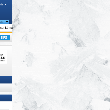
nds
io's
 sur Léman)
kantie