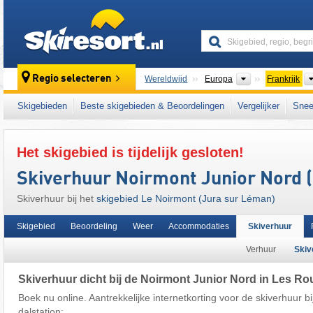
skiresort
Continenten
Regio selecteren
Wereldwijd
Europa
Frankrijk
Dit skigebied ligt ook in:
Jura (departement)
,
Skigebieden
Beste skigebieden & Beoordelingen
Vergelijker
Snee
Het skigebied is tijdelijk gesloten!
Skiverhuur Noirmont Junior Nord 
Skiverhuur bij het
skigebied Le Noirmont (Jura sur Léman)
Skigebied
Beoordeling
Weer
Accommodaties
Skiverhuur
Verhuur
Skive
Skiverhuur dicht bij de Noirmont Junior Nord in Les R
Boek nu online. Aantrekkelijke internetkorting voor de skiverhuur bij 
dalstation: