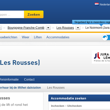
Nederla
Skigebied,
Zoeken
regio,
Skigebied ligt in meerdere reg
begrippen
…
Landen
Nieuwe regio's
Maak een keuze
Bourgogne-Franche-Comté
Les Rousses
Le Noirmont (Jura
Franche-Comté
,
Franse Jura
,
Jura (gebergte)
,
West-Europa
,
Europese Unie
uwberichten
Weer
Liften
Accommodaties
Tips
voor
de
skiva
(Les Rousses)
Reisinformatie
Contact
rhuur bij de lift/het dalstation
Les Rousses
ousses
Accommodatie zoeken
de lift of rond het
Inchecken – Uitchecken