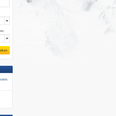
mm.
eken
otels