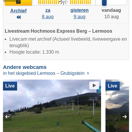
Archief
za
gisteren
vandaag
Archief
8 aug
9 aug
10 aug
Archief
Livestream Hochmoos Express Berg – Lermoos
Livecam met archief (Actueel livebeeld, liveweergave en
terugblik)
Hoogte locatie: 1.330 m
Andere webcams
in het skigebied Lermoos – Grubigstein
Live
Live