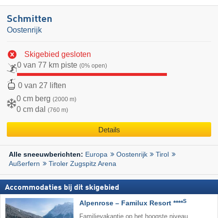
Schmitten
Oostenrijk
Skigebied gesloten
0 van 77 km piste
(0% open)
0 van 27 liften
0 cm berg
(2000 m)
0 cm dal
(760 m)
Details
Europa
Oostenrijk
Tirol
Alle sneeuwberichten:
Außerfern
Tiroler Zugspitz Arena
Accommodaties bij dit skigebied
S
Alpenrose – Familux Resort ****
Familievakantie op het hoogste niveau