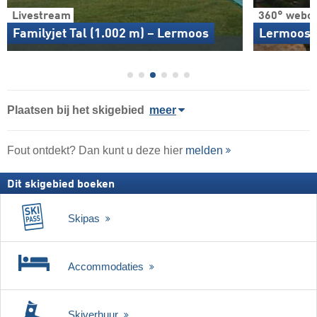
Livestream
360° webc
Familyjet Tal (1.002 m) – Lermoos
Lermoos -
Plaatsen bij het skigebied
meer
Fout ontdekt? Dan kunt u deze hier
melden
Dit skigebied boeken
Skipas
Accommodaties
Skiverhuur