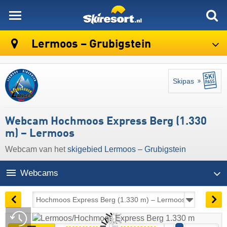
skiresort
Lermoos – Grubigstein
Skipas
Webcam Hochmoos Express Berg (1.330
m) – Lermoos
Webcam van het
skigebied Lermoos – Grubigstein
Webcams
06:53 | vandaag 10 aug
Live