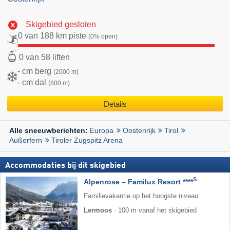
Skigebied gesloten
0 van 188 km piste
(0% open)
0 van 58 liften
- cm berg
(2000 m)
- cm dal
(800 m)
Details
Europa
Oostenrijk
Tirol
Alle sneeuwberichten:
Außerfern
Tiroler Zugspitz Arena
Accommodaties bij dit skigebied
S
Alpenrose – Familux Resort ****
Familievakantie op het hoogste niveau
Lermoos
·
100 m vanaf het skigebied