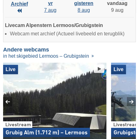
vr
gisteren
vandaag
Archief
7 aug
8 aug
9 aug
Archief
Livecam Alpenstern Lermoos/Grubigstein
Webcam met archief (Actueel livebeeld en terugblik)
Andere webcams
in het skigebied Lermoos – Grubigstein
Live
Live
Livestream
Livestream
Grubig Alm (1.712 m) – Lermoos
Grubigste