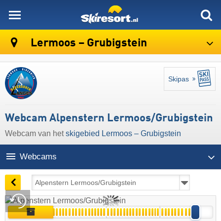
skiresort
Lermoos – Grubigstein
Skipas
Webcam Alpenstern Lermoos/Grubigstein
Webcam van het
skigebied Lermoos – Grubigstein
Webcams
16:23 | vandaag 9 aug
Live
Archief