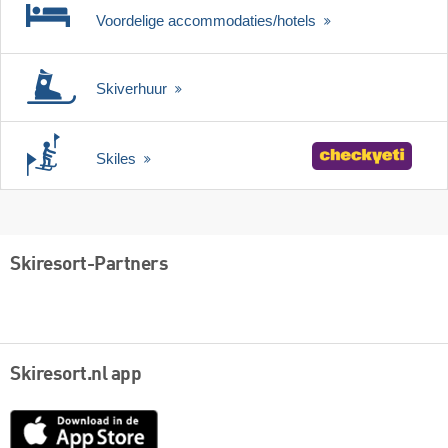
Voordelige accommodaties/hotels
Skiverhuur
Skiles
Skiresort-Partners
Skiresort.nl app
App
Store