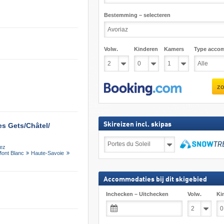
Bestemming – selecteren
Volw.
Kinderen
Kamers
Type acco
zo
Skireizen incl. skipas
s Gets/​Châtel/​
Skireizen
iez
incl.
Mont Blanc
Haute-Savoie
skipas
zoeken
Accommodaties bij dit skigebied
Inchecken – Uitchecken
Volw.
Ki