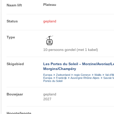
Plateau
Naam lift
Status
gepland
Type
10-persoons gondel (met 1 kabel)
Skigebied
Les Portes du Soleil – Morzine/​Avoriaz/​Le
Morgins/​Champéry
Europa
Zwitserland
regio Geneve
Wallis
Val d’Ill
Europa
Frankrijk
Auvergne-Rhône-Alpes
Savoie 
Portes du Soleil
Bouwjaar
gepland
2027
Hoogte/lengte