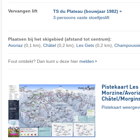
Vervangen lift
TS du Plateau (bouwjaar 1982) »
3-persoons vaste stoeltjeslift
Plaatsen bij het skigebied (afstand tot centrum):
Avoriaz
(0,1 km),
Châtel
(0,2 km),
Les Gets
(0,2 km),
Champoussi
Fout ontdekt? Dan kunt u deze hier
melden
Pistekaart Les 
Morzine/​Avoria
Châtel/​Morgin
Pistekaart weerge