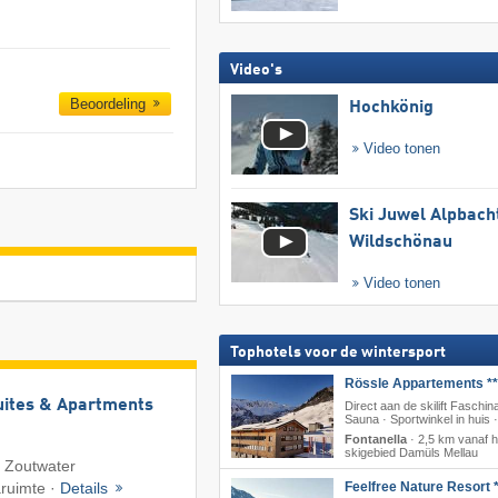
Video's
Beoordeling
Hochkönig
Video tonen
Ski Juwel Alpbach
Wildschönau
Video tonen
Tophotels voor de wintersport
Rössle Appartements **
uites & Apartments
Direct aan de skilift Faschina
Sauna · Sportwinkel in huis 
Fontanella
·
2,5 km vanaf h
skigebied Damüls Mellau
· Zoutwater
Feelfree Nature Resort *
ruimte ·
Details