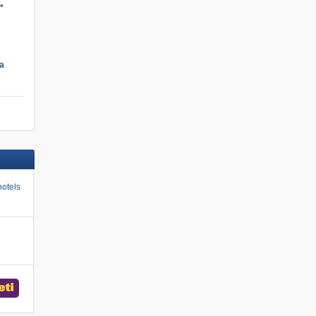
*
a
otels