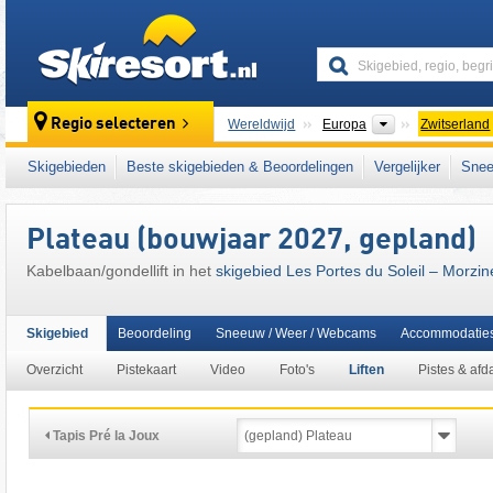
skiresort
Continenten
Regio selecteren
Wereldwijd
Europa
Zwitserland
Continenten
Wereldwijd
Europa
Frankrijk
Skigebieden
Beste skigebieden & Beoordelingen
Vergelijker
Snee
Dit skigebied ligt ook in:
Thonon-les-Bains
,
Franstalige deel van Zwitserland (Romandië
Plateau (bouwjaar 2027, gepland)
West-Europa
,
Midden-Europa
,
Europese Un
Kabelbaan/gondellift in het
skigebied Les Portes du Soleil – Morzine
Skigebied
Beoordeling
Sneeuw / Weer / Webcams
Accommodatie
Overzicht
Pistekaart
Video
Foto's
Liften
Pistes & afd
Tapis Pré la Joux