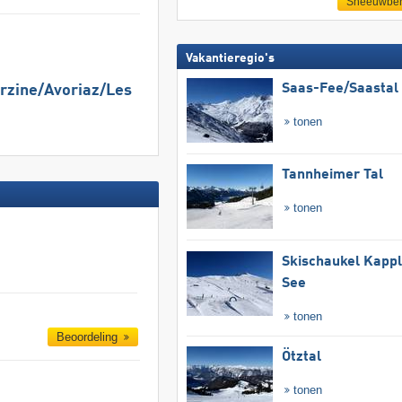
Sneeuwber
Vakantieregio's
Saas-Fee/​Saastal
rzine/​Avoriaz/​Les
tonen
Tannheimer Tal
tonen
Skischaukel Kapp
See
tonen
Beoordeling
Ötztal
tonen