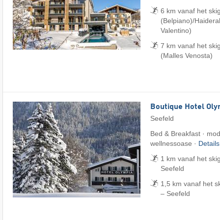
6 km vanaf het sk
(Belpiano)/​Haider
Valentino)
7 km vanaf het ski
(Malles Venosta)
Boutique Hotel Oly
Seefeld
Bed & Breakfast · mode
wellnessoase ·
Detail
1 km vanaf het ski
Seefeld
1,5 km vanaf het 
– Seefeld