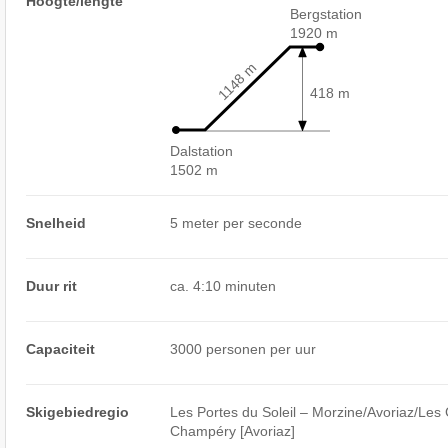
Hoogte/lengte
Bergstation
1920 m
1148 m
418 m
Dalstation
1502 m
Snelheid
5 meter per seconde
Duur rit
ca. 4:10 minuten
Capaciteit
3000 personen per uur
Skigebiedregio
Les Portes du Soleil – Morzine/​​Avoriaz/​​Les Ge
Champéry [Avoriaz]