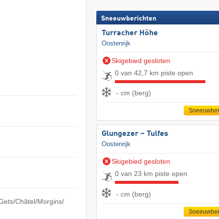
Sneeuwberichten
Turracher Höhe
Oostenrijk
Skigebied gesloten
0 van 42,7 km piste open
- cm (berg)
Sneeuwber
Glungezer – Tulfes
Oostenrijk
Skigebied gesloten
0 van 23 km piste open
- cm (berg)
ts/​​Châtel/​​Morgins/​​
Sneeuwber