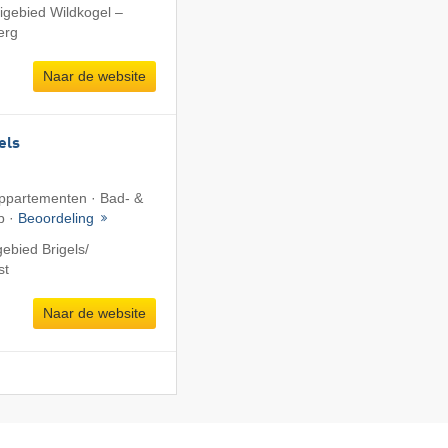
igebied Wildkogel –
erg
Naar de website
els
 Appartementen · Bad- &
b ·
Beoordeling
ebied Brigels/​
st
Naar de website