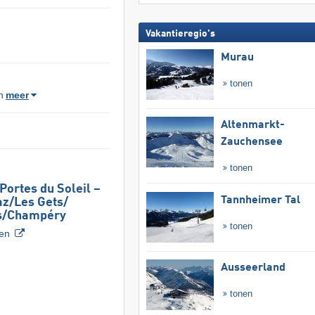
Vakantieregio's
Murau
tonen
n
meer
Altenmarkt-
Zauchensee
tonen
Portes du Soleil –
Tannheimer Tal
z/​Les Gets/​
s/​Champéry
tonen
ven
Ausseerland
tonen