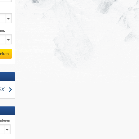
mm.
eken
zoeken
nderen