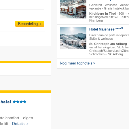
Genieten · Wellness · Actie
vakantie · Gratis hotel-skib
Kirchberg in Tirol
·
800 m 
het skigebied KitzSki – Kitzbü
Kirchberg
Beoordeling
S
Hotel Maiensee ****
Direct aan de piste in toploca
Skiën & wellness
St. Christoph am Arlberg
vanaf het skigebied St. Anton/
Christoph/​Stuben/​Lech/​Zürs/
Schröcken – Ski Arlberg
Nog meer tophotels
Chalet
telcomfort · eigen
e lift ·
Details