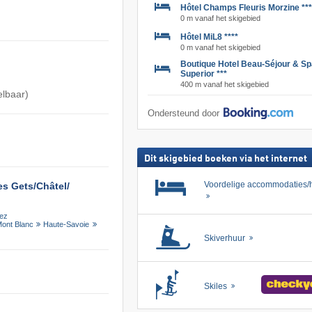
Hôtel Champs Fleuris Morzine ***
0 m vanaf het skigebied
Hôtel MiL8 ****
0 m vanaf het skigebied
Boutique Hotel Beau-Séjour & Sp
Superior ***
400 m vanaf het skigebied
elbaar)
Ondersteund door
Dit skigebied boeken via het internet
Voordelige accommodaties/h
s Gets/​Châtel/​
iez
Mont Blanc
Haute-Savoie
Skiverhuur
Skiles