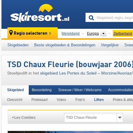
skiresort
Continenten
Regio selecteren
Wereldwijd
Europa
Zwitserland
Continenten
Wereldwijd
Europa
Frankrijk
Skigebieden
Beste skigebieden & Beoordelingen
Vergelijker
Snee
Dit skigebied ligt ook in:
Thonon-les-Bains
,
Franstalige deel van Zwitserland (Romandië
TSD Chaux Fleurie (bouwjaar 2006
West-Europa
,
Midden-Europa
,
Europese Un
Stoeltjeslift in het
skigebied Les Portes du Soleil – Morzine/​Avoriaz
Skigebied
Beoordeling
Sneeuw / Weer / Webcams
Accommodatie
Overzicht
Pistekaart
Video
Foto's
Liften
Pistes & afd
Les Combes