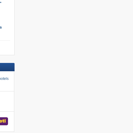
*
a
otels