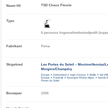
TSD Chaux Fleurie
Naam lift
Type
6-persoons hogesnelheidsstoeltjeslift (kopp
Fabrikant
Poma
Skigebied
Les Portes du Soleil – Morzine/​Avoriaz/​Le
Morgins/​Champéry
Europa
Zwitserland
regio Geneve
Wallis
Val d’Ill
Europa
Frankrijk
Auvergne-Rhône-Alpes
Savoie 
Portes du Soleil
Bouwjaar
2006