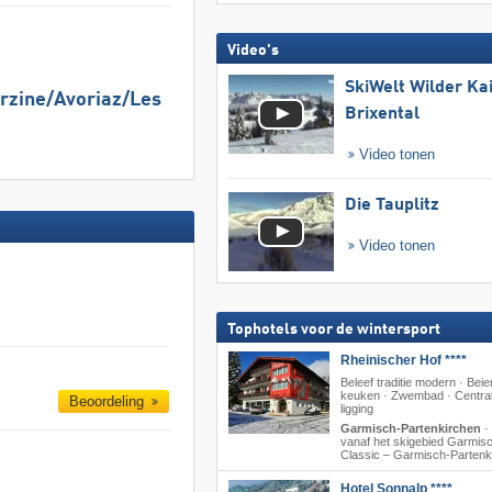
Video's
SkiWelt Wilder Ka
rzine/​Avoriaz/​Les
Brixental
Video tonen
Die Tauplitz
Video tonen
Tophotels voor de wintersport
Rheinischer Hof ****
Beleef traditie modern · Beie
keuken · Zwembad · Centra
Beoordeling
ligging
Garmisch-Partenkirchen
·
vanaf het skigebied Garmis
Classic – Garmisch-Partenk
Hotel Sonnalp ****