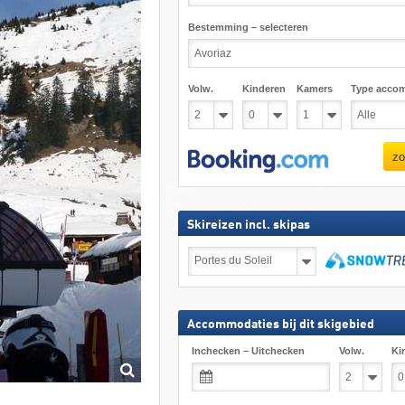
Bestemming – selecteren
Volw.
Kinderen
Kamers
Type acco
zo
Skireizen incl. skipas
Skireizen
incl.
skipas
zoeken
Accommodaties bij dit skigebied
Inchecken – Uitchecken
Volw.
Ki