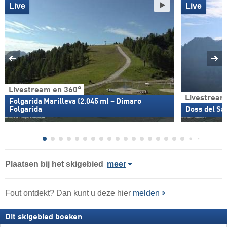
Live
Live
Livestream en 360°
Livestream
Folgarida Marilleva (2.045 m) – Dimaro
Folgarida
Doss del Sab
Plaatsen bij het skigebied
meer
Fout ontdekt? Dan kunt u deze hier
melden
Dit skigebied boeken