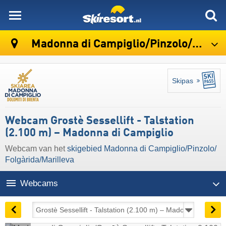
skiresort
Madonna di Campiglio/​Pinzolo/​Folgàrida/​Marilleva
Skipas
Webcam Grostè Sessellift - Talstation
(2.100 m) – Madonna di Campiglio
Webcam van het
skigebied Madonna di Campiglio/​Pinzolo/​
Folgàrida/​Marilleva
Webcams
09:38 | vandaag 10 aug