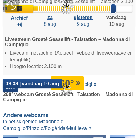
Live
Archief
za
gisteren
vandaag
Archief
8 aug
9 aug
10 aug
Archief
Livestream Grostè Sessellift - Talstation – Madonna di
Campiglio
Livecam met archief (Actueel livebeeld, liveweergave en
terugblik)
Hoogte locatie: 2.100 m
360°
09:38 | vandaag 10 aug
Live
360° webcam Grostè Sessellift - Talstation – Madonna di
Campiglio
Andere webcams
in het skigebied Madonna di
Campiglio/Pinzolo/Folgàrida/Marilleva