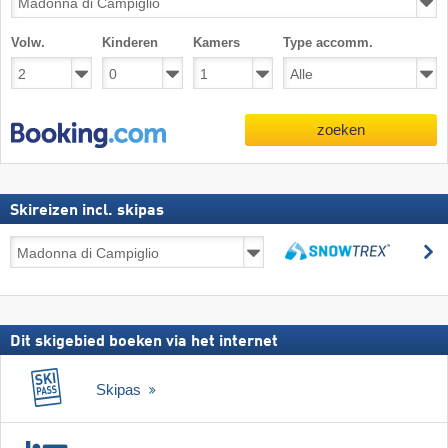
Volw.
Kinderen
Kamers
Type accomm.
zoeken
Skireizen incl. skipas
Skireizen
z
incl.
zoeken
skipas
Dit skigebied boeken via het internet
Skipas