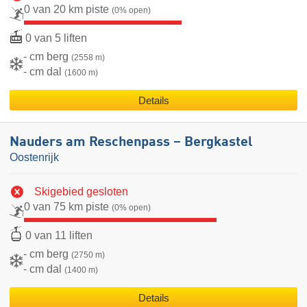
0 van 20 km piste
(0% open)
0 van 5 liften
- cm berg
(2558 m)
- cm dal
(1600 m)
Details
Nauders am Reschenpass – Bergkastel
Oostenrijk
Skigebied gesloten
0 van 75 km piste
(0% open)
0 van 11 liften
- cm berg
(2750 m)
- cm dal
(1400 m)
Details