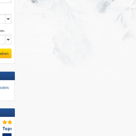
mm.
eken
otels
Topsneeuwzekerheid
Toppisteaanbod