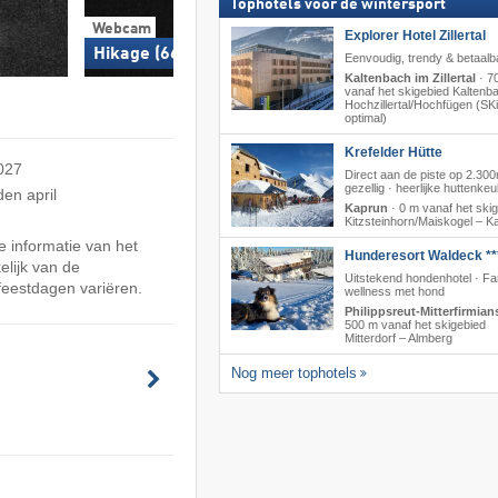
Tophotels voor de wintersport
Webcam
Webcam
Explorer Hotel Zillertal
Hikage (660 m)
Yamabiko C course 
Eenvoudig, trendy & betaalb
Kaltenbach im Zillertal
·
7
vanaf het skigebied Kaltenb
Hochzillertal/​Hochfügen (SKi
optimal)
Krefelder Hütte
2027
Direct aan de piste op 2.300
gezellig · heerlijke huttenke
en april
Kaprun
·
0 m vanaf het ski
Kitzsteinhorn/​Maiskogel – K
 informatie van het
Hunderesort Waldeck **
lijk van de
Uitstekend hondenhotel · Fa
feestdagen variëren.
wellness met hond
Philippsreut-Mitterfirmian
500 m vanaf het skigebied
Mitterdorf – Almberg
Nog meer tophotels