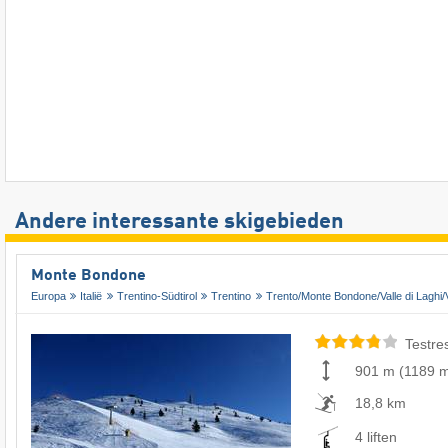
Andere interessante skigebieden
Monte Bondone
Europa
Italië
Trentino-Südtirol
Trentino
Trento/​Monte Bondone/​Valle di Laghi/​
Testre
901 m
(
1189 
18,8 km
4 liften