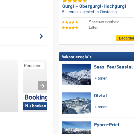
Gurgl – Obergurgl-Hochgurgl
5-sterrenskigebied
in Oostenrijk
Sneeuwzekerheid
Liften
Beoorde
Vakantieregio's
Pensions
Ski-in/Ski-out
Saas-Fee/​Saastal
tonen
Ötztal
Nu boeken »
Nu boeken »
tonen
Pyhrn-Priel