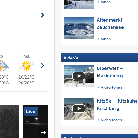
tonen
Altenmarkt-
Zauchensee
tonen
zo
ma
Video's
Biberwier –
Marienberg
23°C
16/22°C
29°C
20/28°C
Video tonen
KitzSki – Kitzbühel
Kirchberg
Live
Video tonen