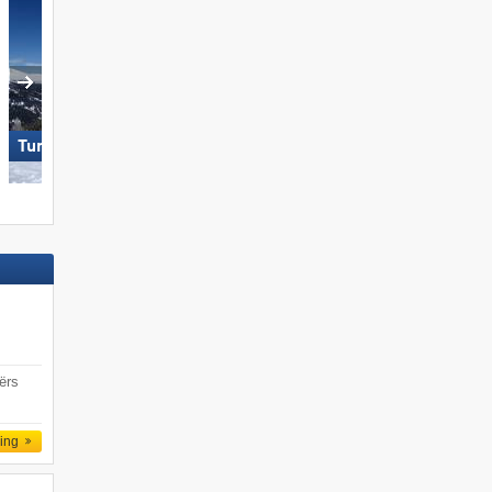
Skicircus Saalbach Hintergle
Turracher Höhe
Leogang Fieberbrunn
ërs
ling