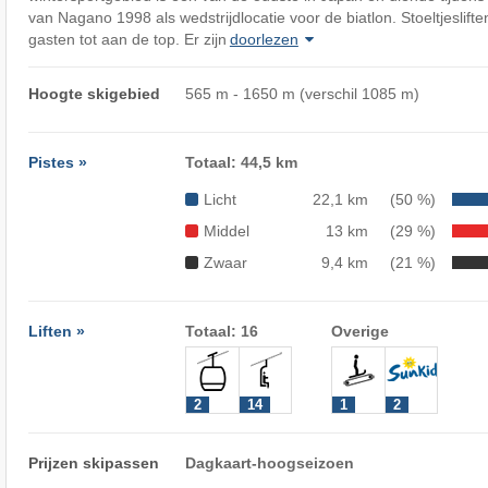
van Nagano 1998 als wedstrijdlocatie voor de biatlon. Stoeltjeslif
gasten tot aan de top. Er zijn
doorlezen
Hoogte skigebied
565 m - 1650 m (verschil 1085 m)
Pistes »
Totaal: 44,5 km
Licht
22,1 km
(50 %)
Middel
13 km
(29 %)
Zwaar
9,4 km
(21 %)
Liften »
Totaal: 16
Overige
2
14
1
2
Prijzen skipassen
Dagkaart-hoogseizoen