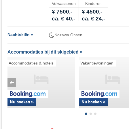
Volwassenen
Kinderen
¥ 7500,-
¥ 4500,-
ca. € 40,-
ca. € 24,-
Nachtskiën »
Nozawa Onsen
Accommodaties bij dit skigebied »
Accommodaties & hotels
Vakantiewoningen
Nu boeken »
Nu boeken »