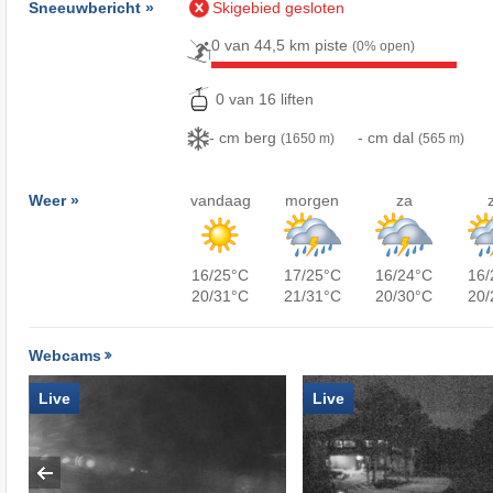
Sneeuwbericht »
Skigebied gesloten
0 van 44,5 km piste
(0% open)
0 van 16 liften
- cm berg
- cm dal
(1650 m)
(565 m)
Weer »
vandaag
morgen
za
16/25°C
17/25°C
16/24°C
16/
20/31°C
21/31°C
20/30°C
20/
Webcams
Live
Live