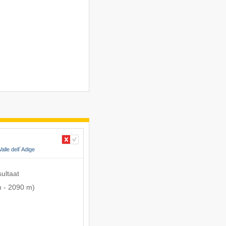
Valle dell´Adige
sultaat
m
-
2090 m
)