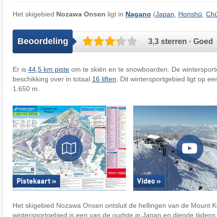
Het skigebied
Nozawa Onsen
ligt in
Nagano
(
Japan
,
Honshū
,
Ch
Beoordeling
3,3 sterren · Goed
Er is
44,5 km piste
om te skiën en te snowboarden. De winterspor
beschikking over in totaal
16 liften
. Dit wintersportgebied ligt op e
1.650 m.
Pistekaart »
Video »
Het skigebied Nozawa Onsen ontsluit de hellingen van de Mount K
wintersportgebied is een van de oudste in Japan en diende tijden