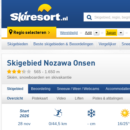
skiresort
Continenten
La
Regio selecteren
Wereldwijd
Azië
Japan
Dit skigebied ligt ook in:
Kiso-gebergte
,
Jap
Skigebieden
Beste skigebieden & Beoordelingen
Vergelijker
Snee
Skigebied Nozawa Onsen
565 - 1.650 m
Skiën, snowboarden en skivakantie
Skigebied
Beoordeling
Sneeuw / Weer / Webcams
Accommodatie
Overzicht
Pistekaart
Video
Liften
Pistes & afdalingen
Start
2026
28
nov
0/44,5
km
- cm
16/25