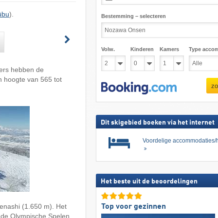
ūbu
).
Bestemming – selecteren
Volw.
Kinderen
Kamers
Type acco
ters hebben de
en hoogte van 565 tot
zo
Dit skigebied boeken via het internet
Voordelige accommodaties/h
Het beste uit de beoordelingen
enashi (1.650 m). Het
Top voor gezinnen
s de Olympische Spelen