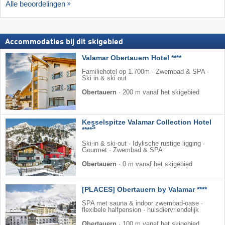
Alle beoordelingen
Accommodaties bij dit skigebied
Valamar Obertauern Hotel ****
Familiehotel op 1.700m · Zwembad & SPA ·
Ski in & ski out
Obertauern
·
200 m vanaf het skigebied
Kesselspitze Valamar Collection Hotel
S
****
Ski-in & ski-out · Idylische rustige ligging ·
Gourmet · Zwembad & SPA
Obertauern
·
0 m vanaf het skigebied
[PLACES] Obertauern by Valamar ****
SPA met sauna & indoor zwembad-oase ·
flexibele halfpension · huisdiervriendelijk
Obertauern
·
100 m vanaf het skigebied