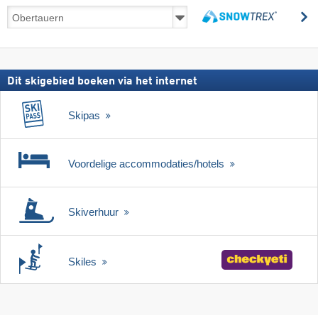
Skireizen
z
incl.
zoeken
skipas
Dit skigebied boeken via het internet
Skipas
Voordelige accommodaties/hotels
Skiverhuur
Skiles