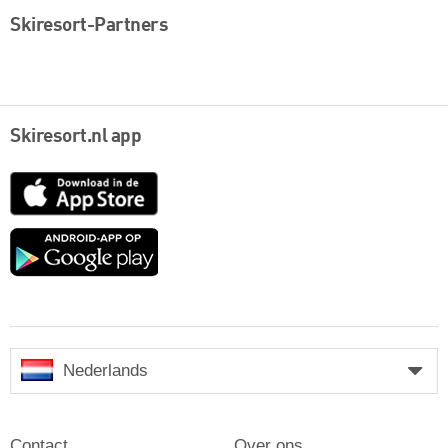
Skiresort-Partners
Skiresort.nl app
App
Store
Google
play
Nederlands
Contact
Over ons