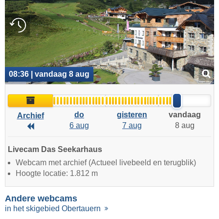
08:36 | vandaag 8 aug
Archief
do
gisteren
vandaag
Archief
6 aug
7 aug
8 aug
Archief
Livecam Das Seekarhaus
Webcam met archief (Actueel livebeeld en terugblik)
Hoogte locatie: 1.812 m
Andere webcams
in het skigebied Obertauern