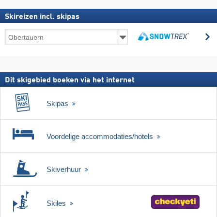
Skireizen incl. skipas
Skireizen
z
incl.
zoeken
skipas
Dit skigebied boeken via het internet
Skipas
Voordelige accommodaties/hotels
Skiverhuur
Skiles