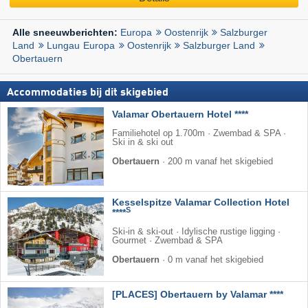
Europa
Oostenrijk
Salzburger
Alle sneeuwberichten:
Land
Lungau
Europa
Oostenrijk
Salzburger Land
Obertauern
Accommodaties bij dit skigebied
Valamar Obertauern Hotel ****
Familiehotel op 1.700m · Zwembad & SPA ·
Ski in & ski out
Obertauern
·
200 m vanaf het skigebied
Kesselspitze Valamar Collection Hotel
S
****
Ski-in & ski-out · Idylische rustige ligging ·
Gourmet · Zwembad & SPA
Obertauern
·
0 m vanaf het skigebied
[PLACES] Obertauern by Valamar ****