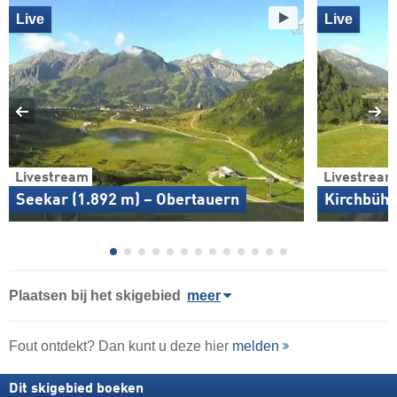
Live
Live
Livestream
Livestream
Seekar (1.892 m) – Obertauern
Kirchbühe
Plaatsen bij het skigebied
meer
Fout ontdekt? Dan kunt u deze hier
melden
Dit skigebied boeken