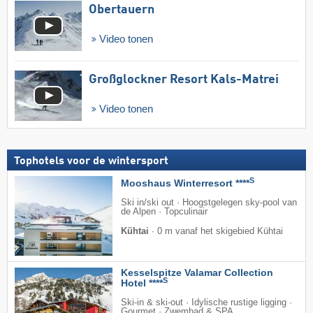
Obertauern
Video tonen
Großglockner Resort Kals-Matrei
Video tonen
Tophotels voor de wintersport
S
Mooshaus Winterresort ****
Ski in/ski out · Hoogstgelegen sky-pool van
de Alpen · Topculinair
Kühtai
·
0 m vanaf het skigebied Kühtai
Kesselspitze Valamar Collection
S
Hotel ****
Ski-in & ski-out · Idylische rustige ligging ·
Gourmet · Zwembad & SPA