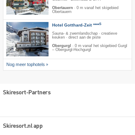
Obertauern
·
0 m vanaf het skigebied
Obertauern
S
Hotel Gotthard-Zeit ****
Sauna- & zwemlandschap · creatieve
keuken · direct aan de piste
Obergurgl
·
0 m vanaf het skigebied Gurgl
– Obergurgl-Hochgurgl
Nog meer tophotels
Skiresort-Partners
Skiresort.nl app