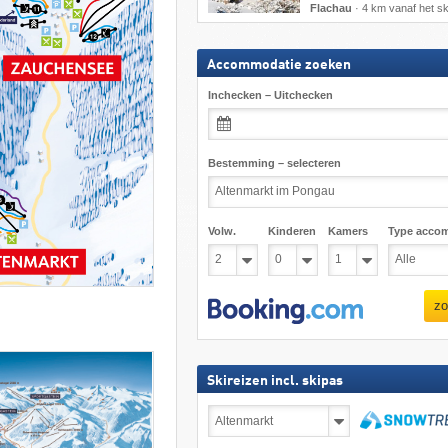
Flachau
·
4 km vanaf het sk
Accommodatie zoeken
Inchecken – Uitchecken
Bestemming – selecteren
Volw.
Kinderen
Kamers
Type acco
zo
Skireizen incl. skipas
Skireizen
incl.
skipas
zoeken