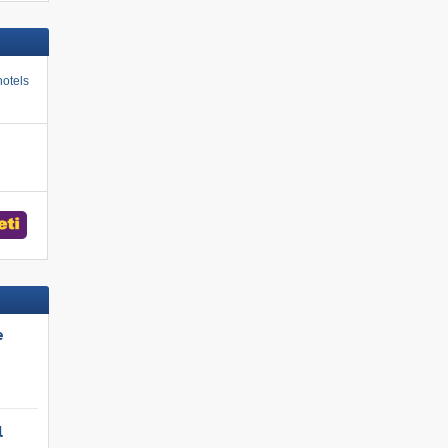
otels
e
l