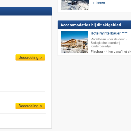
tonen
Accommodaties bij dit skigebied
Hotel Winterbauer ****
Rodelbaan voor de deur ·
Biologische boerderij ·
Kinderparadijs
Flachau
·
4 km vanaf het sk
Beoordeling
Beoordeling