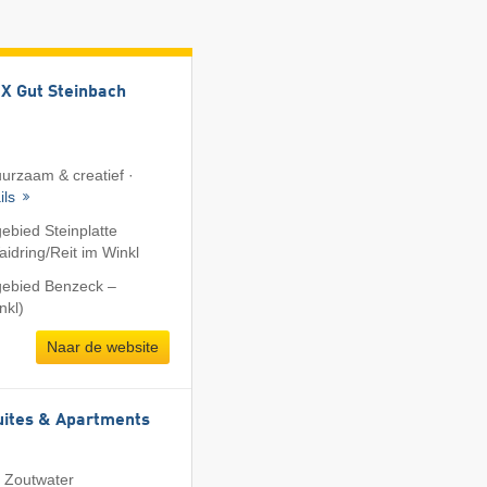
 Gut Steinbach
uurzaam & creatief ·
ils
ebied Steinplatte
dring/​Reit im Winkl
gebied Benzeck –
nkl)
Naar de website
uites & Apartments
· Zoutwater