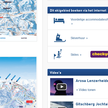
Dit skigebied boeken via het internet
Voordelige accommodaties/h
Skiverhuur
Skiles
Video's
Arosa Lenzerheid
Video tonen
Gitschberg Jochta