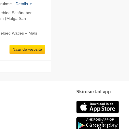
ruimte ·
Details
igebied Schöneben
alm (Malga San
gebied Watles – Mals
Naar de website
Skiresort.nl app
App
Store
Goog
play