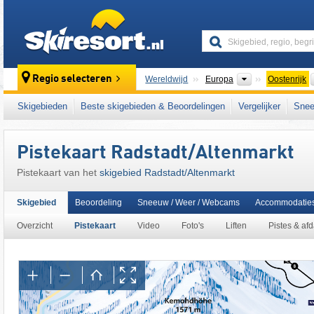
skiresort
Continenten
Regio selecteren
Wereldwijd
Europa
Oostenrijk
Continenten
Wereldwijd
Europa
Oostenrijk
Skigebieden
Beste skigebieden & Beoordelingen
Vergelijker
Snee
Dit skigebied ligt ook in:
Radstädter Tauern
,
centrale deel van de oostelijke Alpen
,
het we
Pistekaart Radstadt/​Altenmarkt
West-Europa
,
Midden-Europa
,
Europese Un
Pistekaart van het
skigebied Radstadt/​Altenmarkt
Skigebied
Beoordeling
Sneeuw / Weer / Webcams
Accommodatie
Overzicht
Pistekaart
Video
Foto's
Liften
Pistes & af