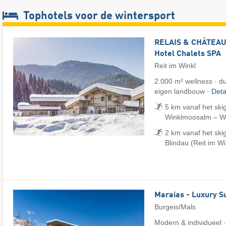
Tophotels voor de wintersport
RELAIS & CHÂTEAUX
Hotel Chalets SPA
Reit im Winkl
2.000 m² wellness · d
eigen landbouw ·
Deta
5 km vanaf het skig
Winklmoosalm – Wai
2 km vanaf het ski
Blindau (Reit im Wi
Maraias - Luxury S
Burgeis/Mals
Modern & individueel 