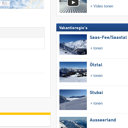
Video tonen
Vakantieregio's
Saas-Fee/​Saastal
tonen
Ötztal
tonen
Stubai
tonen
Ausseerland