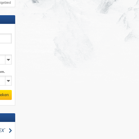
igebied
mm.
eken
zoeken