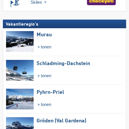
Skiles
Vakantieregio's
Murau
tonen
Schladming-Dachstein
tonen
Pyhrn-Priel
tonen
Gröden (Val Gardena)