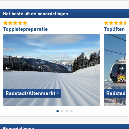
Het beste uit de beoordelingen
Toppistepreparatie
Topliften
Radstadt/​Altenmarkt
Radstadt/
Beoordelingen