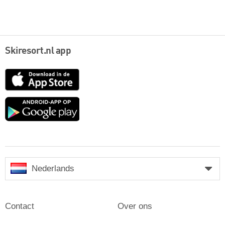
Skiresort.nl app
App
Store
Google
play
Nederlands
Contact
Over ons