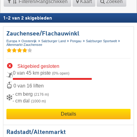
Filteren/Rangschikken
Kaart
Zoeken
1
-
2
van
2
skigebieden
Zauchensee/​Flachauwinkl
Europa
Oostenrijk
Salzburger Land
Pongau
Salzburger Sportwelt
Altenmarkt-Zauchensee
Skigebied gesloten
0 van 45 km piste
(0% open)
0 van 16 liften
- cm berg
(2176 m)
- cm dal
(1000 m)
Details
Radstadt/​Altenmarkt