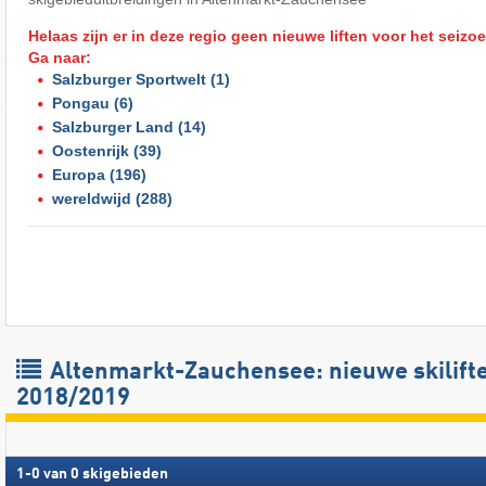
Helaas zijn er in deze regio geen nieuwe liften voor het seizo
Ga naar:
Salzburger Sportwelt
(1)
Pongau
(6)
Salzburger Land
(14)
Oostenrijk
(39)
Europa
(196)
wereldwijd
(288)
Altenmarkt-Zauchensee: nieuwe skilift
2018/2019
1
-
0
van
0
skigebieden