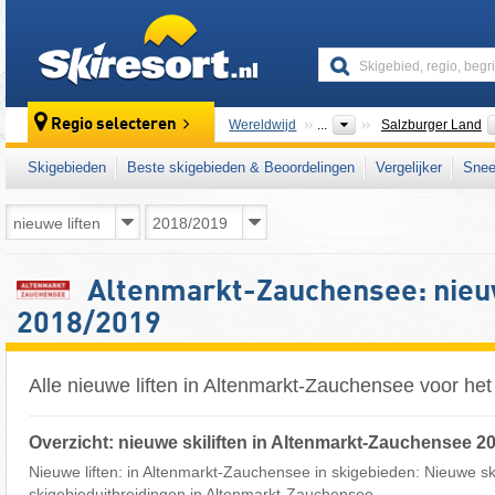
skiresort
Regio selecteren
Wereldwijd
...
Salzburger Land
Skigebieden
Beste skigebieden & Beoordelingen
Vergelijker
Snee
Altenmarkt-Zauchensee: nieuw
2018/2019
Alle nieuwe liften in Altenmarkt-Zauchensee voor he
Overzicht: nieuwe skiliften in Altenmarkt-Zauchensee 2
Nieuwe liften: in Altenmarkt-Zauchensee in skigebieden: Nieuwe skil
skigebieduitbreidingen in Altenmarkt-Zauchensee