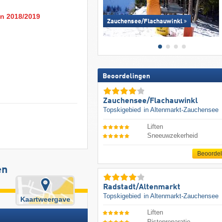
en 2018/2019
Zauchensee/​Flachauwinkl
Beoordelingen
Zauchensee/​Flachauwinkl
Topskigebied
in Altenmarkt-Zauchensee
Liften
Sneeuwzekerheid
Beoorde
en
Radstadt/​Altenmarkt
Topskigebied
in Altenmarkt-Zauchensee
Kaartweergave
Liften
Pistepreparatie