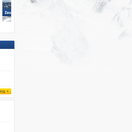
Radstadt/​Altenmarkt
Zauchensee/​Flachauwinkl
ling