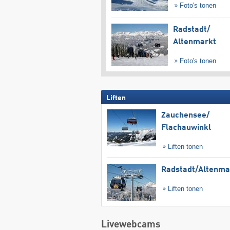
Foto's tonen
Radstadt/​
Altenmarkt
Foto's tonen
Liften
Zauchensee/​
Flachauwinkl
Liften tonen
Radstadt/​Altenma
Liften tonen
Livewebcams