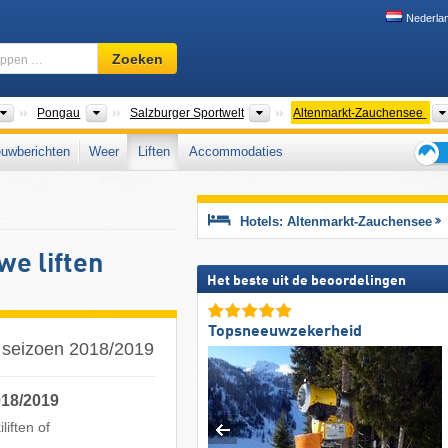
Nederla
Skigebied,
Zoeken
regio,
begrippen
…
Bondsstaten
Gouwen
Toerismeregio's
Pongau
Salzburger Sportwelt
Altenmarkt-Zauchensee
uwberichten
Weer
Liften
Accommodaties
Tips
voor
de
Hotels: Altenmarkt-Zauchensee
skiva
e liften
Het beste uit de beoordelingen
Topsneeuwzekerheid
t seizoen 2018/2019
018/2019
iften of