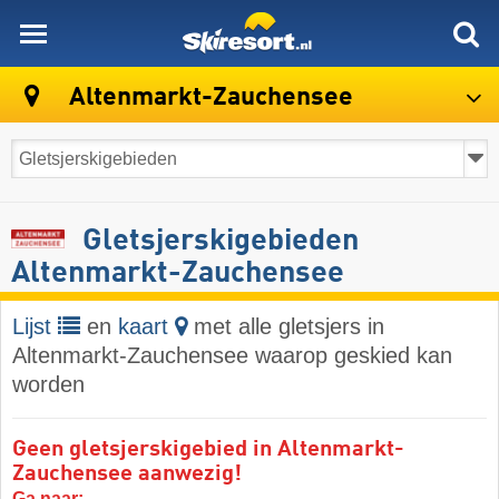
skiresort
Altenmarkt-Zauchensee
Gletsjerskigebieden
Altenmarkt-Zauchensee
Lijst
en
kaart
met alle gletsjers in
Altenmarkt-Zauchensee waarop geskied kan
worden
Geen gletsjerskigebied in Altenmarkt-
Zauchensee aanwezig!
Ga naar: