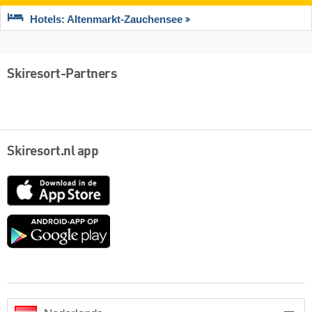
Hotels: Altenmarkt-Zauchensee
Skiresort-Partners
Skiresort.nl app
App
Store
Google
play