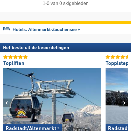
1
-
0
van
0
skigebieden
Hotels: Altenmarkt-Zauchensee
Het beste uit de beoordelingen
Topliften
Toppistepr
Radstadt/​Altenmarkt
Radstadt/