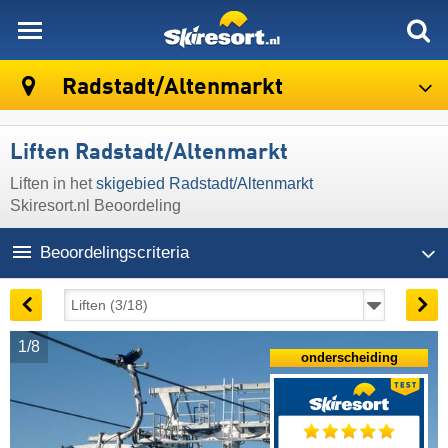
skiresort
Radstadt/​Altenmarkt
Liften Radstadt/​Altenmarkt
Liften in het
skigebied Radstadt/​Altenmarkt
Skiresort.nl Beoordeling
Beoordelingscriteria
1/8
onderscheiding