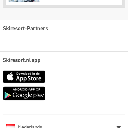
Skiresort-Partners
Skiresort.nl app
App
Store
Google
play
Nederlands