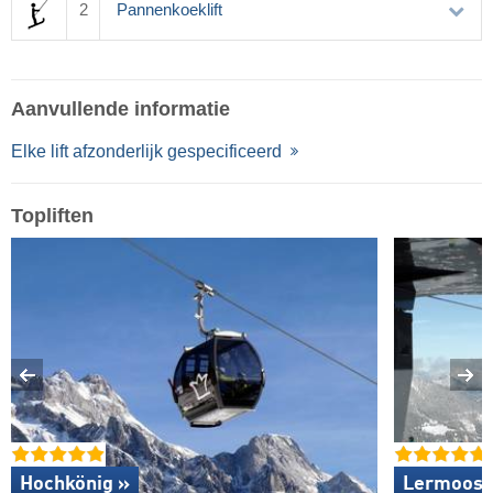
2
Pannenkoeklift
Aanvullende informatie
Elke lift afzonderlijk gespecificeerd
Topliften
Hochkönig »
Lermoos –