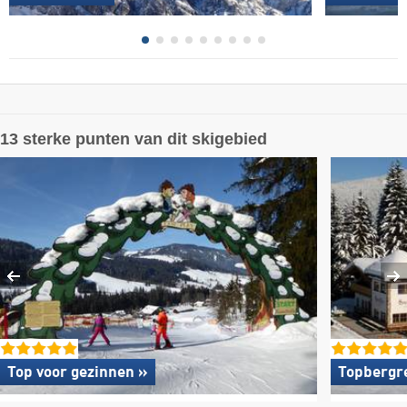
13 sterke punten van dit skigebied
Top voor gezinnen »
Topbergr