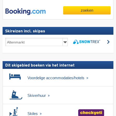
zoeken
Skireizen incl. skipas
Skireizen
zo
incl.
zoeken
skipas
Dit skigebied boeken via het internet
Voordelige accommodaties/hotels
Skiverhuur
Skiles