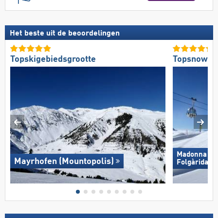
Het beste uit de beoordelingen
Topskigebiedsgrootte
Topsnowpa
Madonna di C
Mayrhofen (Mountopolis)
Folgàrida/​M