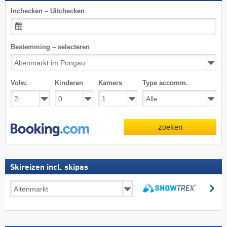
Inchecken – Uitchecken
Bestemming – selecteren
Volw.
Kinderen
Kamers
Type accomm.
zoeken
Skireizen incl. skipas
Skireizen
zo
incl.
zoeken
skipas