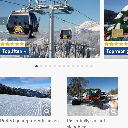
Topliften »
Top voor 
Perfect geprepareerde pistes
Pistenbully's in het
skigebied…