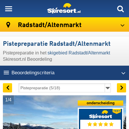
skiresort
Radstadt/​Altenmarkt
Pistepreparatie Radstadt/​Altenmarkt
Pistepreparatie in het
skigebied Radstadt/​Altenmarkt
Skiresort.nl Beoordeling
Beoordelingscriteria
1/4
onderscheiding