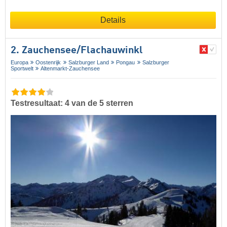
Details
2. Zauchensee/​Flachauwinkl
Europa
Oostenrijk
Salzburger Land
Pongau
Salzburger
Sportwelt
Altenmarkt-Zauchensee
Testresultaat: 4 van de 5 sterren