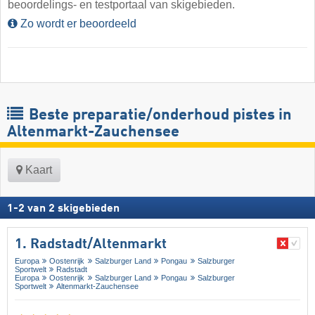
beoordelings- en testportaal van skigebieden.
Zo wordt er beoordeeld
Beste preparatie/onderhoud pistes in
Altenmarkt-Zauchensee
Kaart
1
-
2
van
2
skigebieden
1. Radstadt/​Altenmarkt
Europa
Oostenrijk
Salzburger Land
Pongau
Salzburger
Sportwelt
Radstadt
Europa
Oostenrijk
Salzburger Land
Pongau
Salzburger
Sportwelt
Altenmarkt-Zauchensee