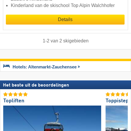
Kinderland van de skischool Top Alpin Walchhofer
Details
1
-
2
van
2
skigebieden
Hotels: Altenmarkt-Zauchensee
Het beste uit de beoordelingen
Topliften
Toppistepr