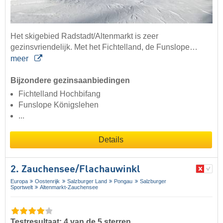
Het skigebied Radstadt/Altenmarkt is zeer
gezinsvriendelijk. Met het Fichtelland, de Funslope…
meer
Bijzondere gezinsaanbiedingen
Fichtelland Hochbifang
Funslope Königslehen
...
Details
2. Zauchensee/​Flachauwinkl
Europa
Oostenrijk
Salzburger Land
Pongau
Salzburger
Sportwelt
Altenmarkt-Zauchensee
Testresultaat: 4 van de 5 sterren