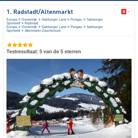
1. Radstadt/​Altenmarkt
Europa
Oostenrijk
Salzburger Land
Pongau
Salzburger
Sportwelt
Radstadt
Europa
Oostenrijk
Salzburger Land
Pongau
Salzburger
Sportwelt
Altenmarkt-Zauchensee
Testresultaat: 5 van de 5 sterren