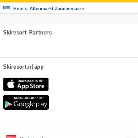
Hotels: Altenmarkt-Zauchensee
Skiresort-Partners
Skiresort.nl app
App
Store
Google
play