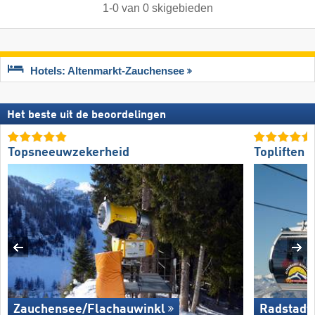
1
-
0
van
0
skigebieden
Hotels: Altenmarkt-Zauchensee
Het beste uit de beoordelingen
Topsneeuwzekerheid
Topliften
Zauchensee/​Flachauwinkl
Radstadt/