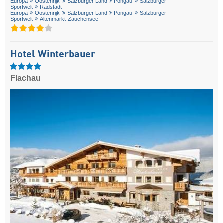
Europa
Oostenrijk
Salzburger Land
Pongau
Salzburger
Sportwelt
Radstadt
Europa
Oostenrijk
Salzburger Land
Pongau
Salzburger
Sportwelt
Altenmarkt-Zauchensee
Hotel Winterbauer
Flachau