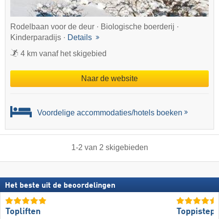
Rodelbaan voor de deur · Biologische boerderij ·
Kinderparadijs ·
Details
4 km vanaf het skigebied
Naar de website
Voordelige accommodaties/hotels boeken
1
-
2
van
2
skigebieden
Het beste uit de beoordelingen
Topliften
Toppistepr