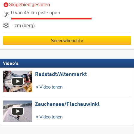
Skigebied gesloten
0 van 45 km piste open
- cm (berg)
Sneeuwbericht
Video's
Radstadt/​Altenmarkt
Video tonen
Zauchensee/​Flachauwinkl
Video tonen