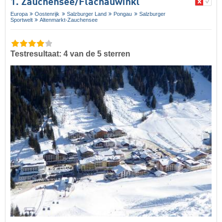
1. Zauchensee/​Flachauwinkl
Europa
Oostenrijk
Salzburger Land
Pongau
Salzburger
Sportwelt
Altenmarkt-Zauchensee
Testresultaat: 4 van de 5 sterren