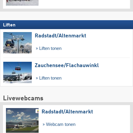
Liften
Radstadt/​Altenmarkt
Liften tonen
Zauchensee/​Flachauwinkl
Liften tonen
Livewebcams
Radstadt/​Altenmarkt
Webcam tonen