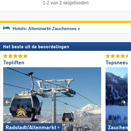
1
-
2
van
2
skigebieden
Hotels: Altenmarkt-Zauchensee
Het beste uit de beoordelingen
Topliften
Topsneeuw
Radstadt/​Altenmarkt
Zauchens