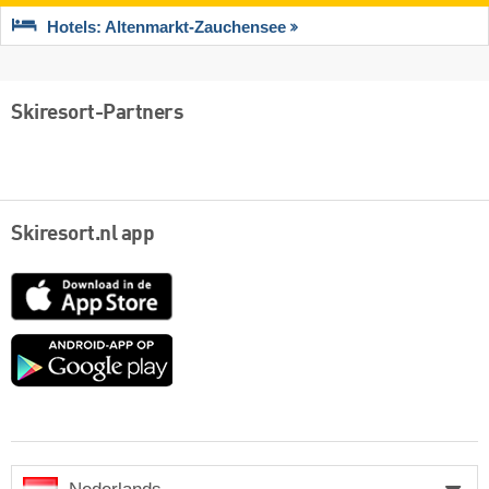
Hotels: Altenmarkt-Zauchensee
Skiresort-Partners
Skiresort.nl app
App
Store
Google
play