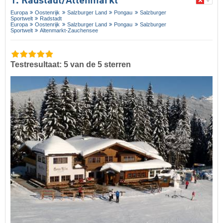
1. Radstadt/​Altenmarkt
Europa
Oostenrijk
Salzburger Land
Pongau
Salzburger
Sportwelt
Radstadt
Europa
Oostenrijk
Salzburger Land
Pongau
Salzburger
Sportwelt
Altenmarkt-Zauchensee
Testresultaat: 5 van de 5 sterren