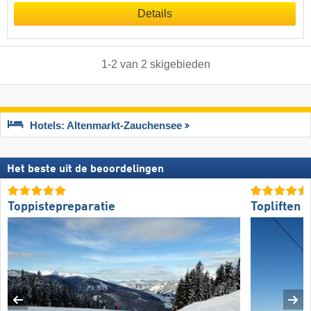
Details
1
-
2
van
2
skigebieden
Hotels: Altenmarkt-Zauchensee
Het beste uit de beoordelingen
Toppistepreparatie
Topliften