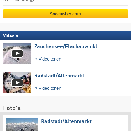
Sneeuwbericht
Video's
Zauchensee/​Flachauwinkl
Video tonen
Radstadt/​Altenmarkt
Video tonen
Foto's
Radstadt/​Altenmarkt