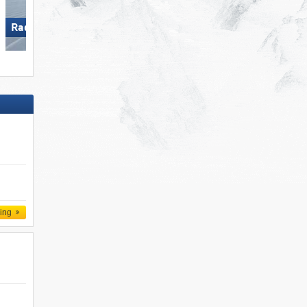
Radstadt/​Altenmarkt
Radstadt/​Altenmarkt
ling