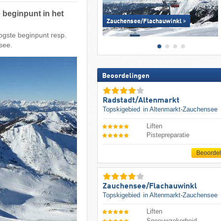
 beginpunt in het
Zauchensee/​Flachauwinkl
ogste beginpunt resp.
see.
Beoordelingen
Radstadt/​Altenmarkt
Topskigebied
in Altenmarkt-Zauchensee
Liften
Pistepreparatie
Beoorde
Zauchensee/​Flachauwinkl
Topskigebied
in Altenmarkt-Zauchensee
Liften
Sneeuwzekerheid