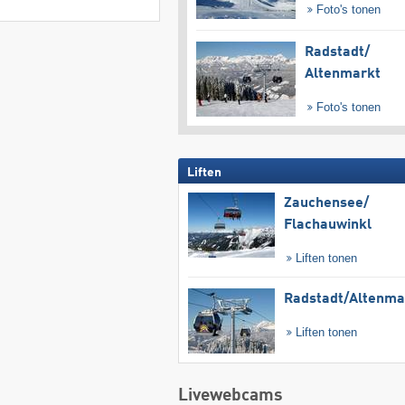
Foto's tonen
Radstadt/​
Altenmarkt
Foto's tonen
Liften
Zauchensee/​
Flachauwinkl
Liften tonen
Radstadt/​Altenma
Liften tonen
Livewebcams