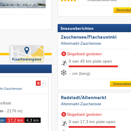
Beoorde
Sneeuwberichten
Zauchensee/​Flachauwinkl
Altenmarkt-Zauchensee
Skigebied gesloten
Kaartweergave
0 van 45 km piste open
- cm (berg)
Sneeuwber
rkt-Zauchensee
Radstadt/​Altenmarkt
sultaat
Altenmarkt-Zauchensee
 m
-
2176 m
)
Skigebied gesloten
 km
17,2 km
4,3 km
0 van 17,3 km piste open