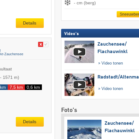
- cm (berg)
Sneeuwber
Details
Video's
Zauchensee/​
t
Flachauwinkl
rkt-Zauchensee
Video tonen
sultaat
-
1571 m
)
Radstadt/​Altenma
 km
7,5 km
0,6 km
Video tonen
Foto's
Details
Zauchensee/​
Flachauwinkl