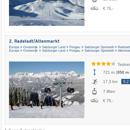
€ 75,-
2. Radstadt/​Altenmarkt
Europa
Oostenrijk
Salzburger Land
Pongau
Salzburger Sportwelt
Radstad
Europa
Oostenrijk
Salzburger Land
Pongau
Salzburger Sportwelt
Altenma
Testre
721 m
(
850 m
17,3 km
9,2
7 liften
€ 75,-