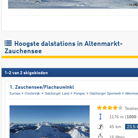
Hoogste dalstations in Altenmarkt-
Zauchensee
1
-
2
van
2
skigebieden
1. Zauchensee/​Flachauwinkl
Europa
Oostenrijk
Salzburger Land
Pongau
Salzburger Sportwelt
Altenma
Testre
1176 m
(
1000
45 km
23,5
16 liften