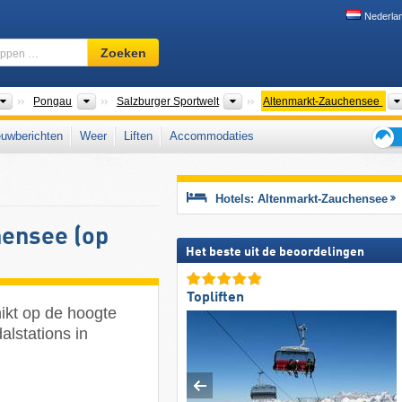
Nederla
Skigebied,
Zoeken
regio,
begrippen
…
Bondsstaten
Gouwen
Toerismeregio's
Pongau
Salzburger Sportwelt
Altenmarkt-Zauchensee
uwberichten
Weer
Liften
Accommodaties
Tips
voor
de
Hotels: Altenmarkt-Zauchensee
skiva
ensee (op
Het beste uit de beoordelingen
Topliften
ikt op de hoogte
alstations in