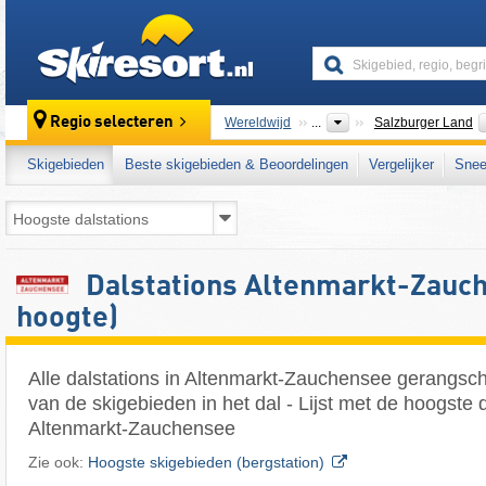
skiresort
Regio selecteren
Wereldwijd
...
Salzburger Land
Skigebieden
Beste skigebieden & Beoordelingen
Vergelijker
Snee
Dalstations Altenmarkt-Zauch
hoogte)
Alle dalstations in Altenmarkt-Zauchensee gerangsch
van de skigebieden in het dal - Lijst met de hoogste d
Altenmarkt-Zauchensee
Zie ook:
Hoogste skigebieden (bergstation)