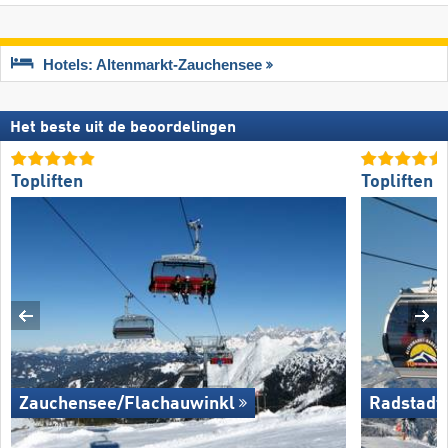
Hotels: Altenmarkt-Zauchensee
Het beste uit de beoordelingen
Topliften
Topliften
Zauchensee/​Flachauwinkl
Radstadt/