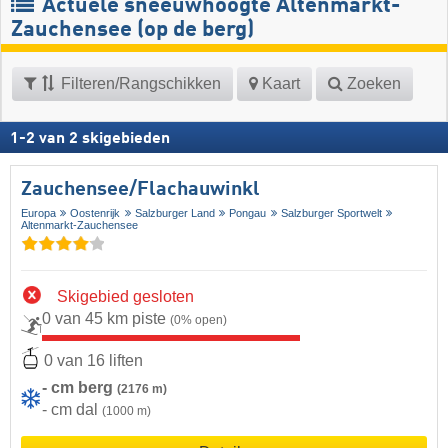
Actuele sneeuwhoogte Altenmarkt-
Zauchensee (op de berg)
Filteren/Rangschikken
Kaart
Zoeken
1
-
2
van
2
skigebieden
Zauchensee/​Flachauwinkl
Europa
Oostenrijk
Salzburger Land
Pongau
Salzburger Sportwelt
Altenmarkt-Zauchensee
Skigebied gesloten
0 van 45 km piste
(0% open)
0 van 16 liften
- cm berg
(2176 m)
- cm dal
(1000 m)