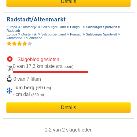
Details
Radstadt/​Altenmarkt
Europa
Oostenrijk
Salzburger Land
Pongau
Salzburger Sportwelt
Radstadt
Europa
Oostenrijk
Salzburger Land
Pongau
Salzburger Sportwelt
Altenmarkt-Zauchensee
Skigebied gesloten
0 van 17,3 km piste
(0% open)
0 van 7 liften
- cm berg
(1571 m)
- cm dal
(850 m)
Details
1
-
2
van
2
skigebieden