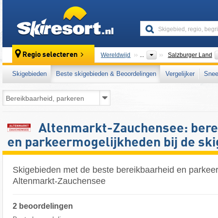
skiresort
Regio selecteren
Wereldwijd
...
Salzburger Land
Skigebieden
Beste skigebieden & Beoordelingen
Vergelijker
Snee
Altenmarkt-Zauchensee: bere
en parkeermogelijkheden bij de sk
Skigebieden met de beste bereikbaarheid en parkee
Altenmarkt-Zauchensee
2 beoordelingen