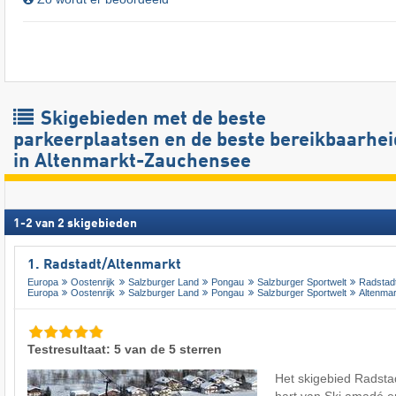
Skigebieden met de beste
parkeerplaatsen en de beste bereikbaarhei
in Altenmarkt-Zauchensee
1
-
2
van
2
skigebieden
1. Radstadt/​Altenmarkt
Europa
Oostenrijk
Salzburger Land
Pongau
Salzburger Sportwelt
Radstad
Europa
Oostenrijk
Salzburger Land
Pongau
Salzburger Sportwelt
Altenma
Testresultaat: 5 van de 5 sterren
Het skigebied Radstadt