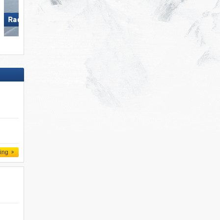
Radstadt/​Altenmarkt
Zauchensee/​Flachauwinkl
ling