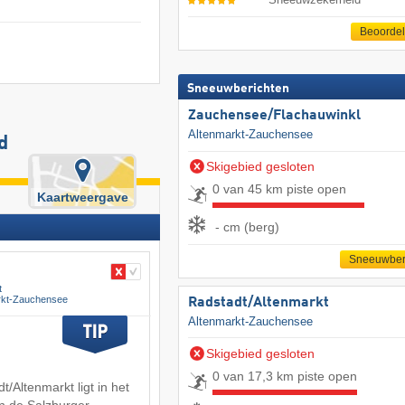
Beoorde
Sneeuwberichten
Zauchensee/​Flachauwinkl
Altenmarkt-Zauchensee
d
Skigebied gesloten
0 van 45 km piste open
Kaartweergave
- cm (berg)
Sneeuwber
t
rkt-Zauchensee
Radstadt/​Altenmarkt
Altenmarkt-Zauchensee
Skigebied gesloten
0 van 17,3 km piste open
/Altenmarkt ligt in het