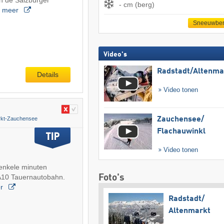
n de Salzburger
- cm (berg)
…
meer
Sneeuwber
Video's
Radstadt/​Altenma
Details
Video tonen
Zauchensee/​
rkt-Zauchensee
Flachauwinkl
Video tonen
 enkele minuten
Foto's
A10 Tauernautobahn.
er
Radstadt/​
Altenmarkt