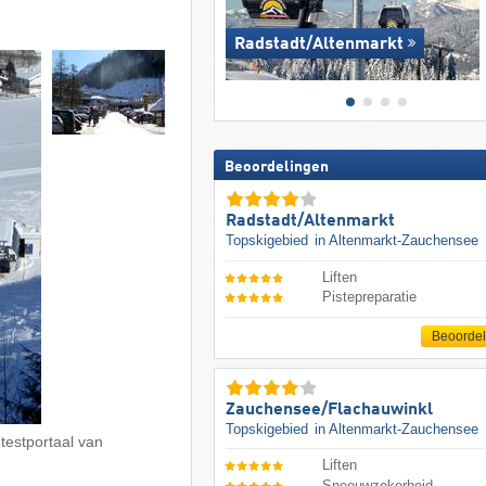
Radstadt/​Altenmarkt
Beoordelingen
Radstadt/​Altenmarkt
Topskigebied
in Altenmarkt-Zauchensee
Liften
Pistepreparatie
Beoorde
Zauchensee/​Flachauwinkl
Topskigebied
in Altenmarkt-Zauchensee
 testportaal van
Liften
Sneeuwzekerheid