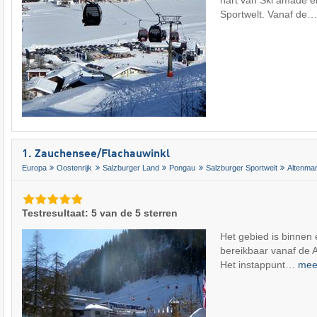
hart van Ski amadé e
Sportwelt. Vanaf de
1. Zauchensee/​Flachauwinkl
Europa
Oostenrijk
Salzburger Land
Pongau
Salzburger Sportwelt
Altenma
Testresultaat: 5 van de 5 sterren
Het gebied is binnen
bereikbaar vanaf de 
Het instappunt…
me