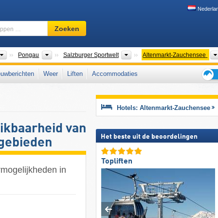
Nederla
Skigebied,
Zoeken
regio,
begrippen
…
Bondsstaten
Gouwen
Toerismeregio's
Pongau
Salzburger Sportwelt
Altenmarkt-Zauchensee
uwberichten
Weer
Liften
Accommodaties
Tips
voor
de
Hotels: Altenmarkt-Zauchensee
skiva
ikbaarheid van
Het beste uit de beoordelingen
igebieden
Topliften
rmogelijkheden in