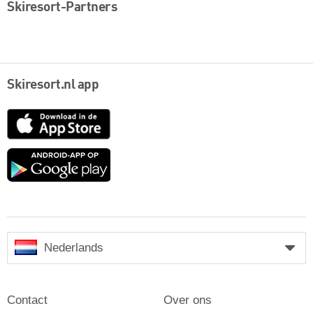
Skiresort-Partners
Skiresort.nl app
App
Store
Google
play
Nederlands
Contact
Over ons