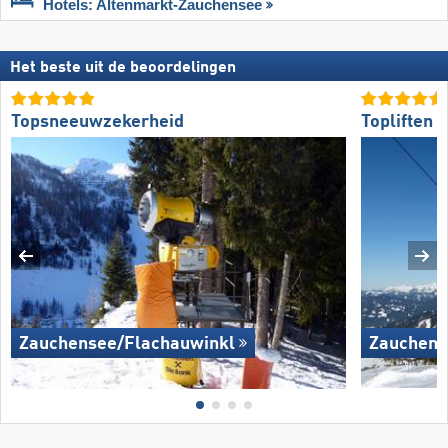
Hotels: Altenmarkt-Zauchensee
Het beste uit de beoordelingen
Topsneeuwzekerheid
Topliften
Zauchensee/​Flachauwinkl
Zauchens