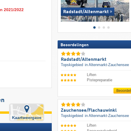
en 2021/2022
Radstadt/​Altenmarkt
Beoordelingen
Radstadt/​Altenmarkt
Topskigebied
in Altenmarkt-Zauchensee
Liften
Pistepreparatie
Beoorde
en
Zauchensee/​Flachauwinkl
Topskigebied
in Altenmarkt-Zauchensee
Kaartweergave
Liften
Sneeuwzekerheid