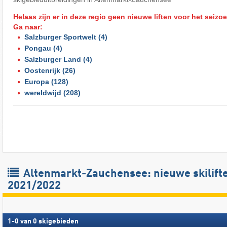
Helaas zijn er in deze regio geen nieuwe liften voor het seizo
Ga naar:
Salzburger Sportwelt
(4)
Pongau
(4)
Salzburger Land
(4)
Oostenrijk
(26)
Europa
(128)
wereldwijd
(208)
Altenmarkt-Zauchensee: nieuwe skilift
2021/2022
1
-
0
van
0
skigebieden