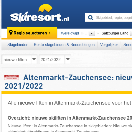
skiresort
Regio selecteren
Wereldwijd
...
Salzburger Land
Skigebieden
Beste skigebieden & Beoordelingen
Vergelijker
Snee
Altenmarkt-Zauchensee: nieuw
2021/2022
Alle nieuwe liften in Altenmarkt-Zauchensee voor he
Overzicht: nieuwe skiliften in Altenmarkt-Zauchensee 2
Nieuwe liften: in Altenmarkt-Zauchensee in skigebieden: Nieuwe skil
skigebieduitbreidingen in Altenmarkt-Zauchensee