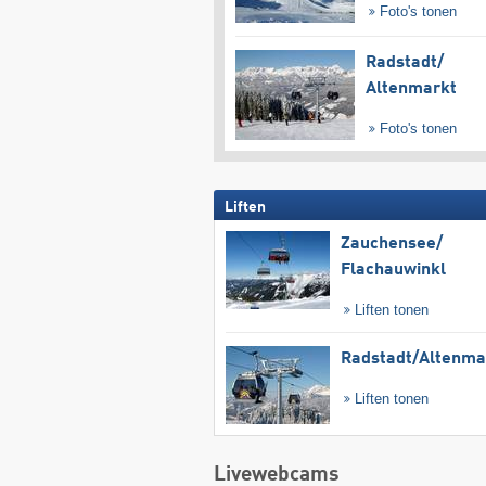
Foto's tonen
Radstadt/​
Altenmarkt
Foto's tonen
Liften
Zauchensee/​
Flachauwinkl
Liften tonen
Radstadt/​Altenma
Liften tonen
Livewebcams