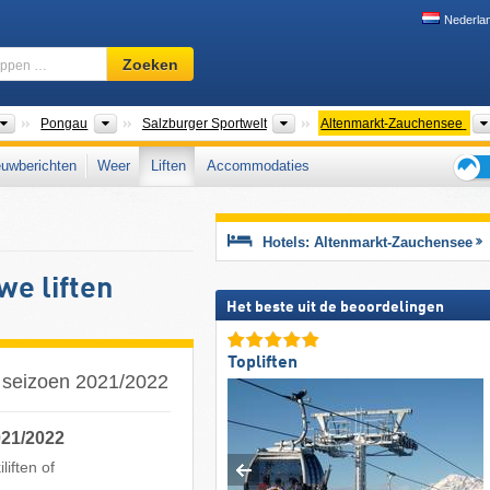
Nederla
Skigebied,
Zoeken
regio,
begrippen
…
Bondsstaten
Gouwen
Toerismeregio's
Pongau
Salzburger Sportwelt
Altenmarkt-Zauchensee
uwberichten
Weer
Liften
Accommodaties
Tips
voor
de
Hotels: Altenmarkt-Zauchensee
skiva
e liften
Het beste uit de beoordelingen
Topliften
t seizoen 2021/2022
021/2022
iften of