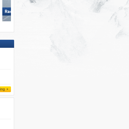
Radstadt/​Altenmarkt
Zauchensee/​Flachauwinkl
ling