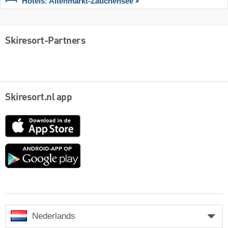
Hotels: Altenmarkt-Zauchensee
Skiresort-Partners
Skiresort.nl app
App
Store
Google
play
Nederlands