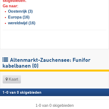
skigebieden.
Ga naar:
Oostenrijk
(3)
Europa
(16)
wereldwijd
(16)
Altenmarkt-Zauchensee: Funifor
kabelbanen (0)
Kaart
1
-
0
van
0
skigebieden
1
-
0
van
0
skigebieden