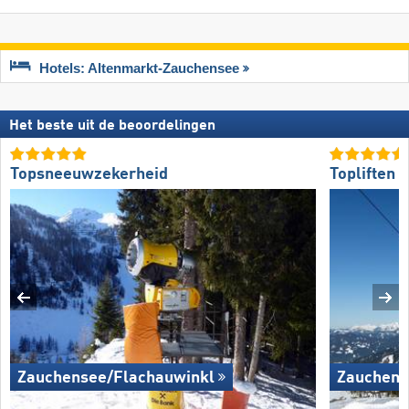
Hotels: Altenmarkt-Zauchensee
Het beste uit de beoordelingen
Topsneeuwzekerheid
Topliften
Zauchensee/​Flachauwinkl
Zauchens